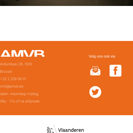
Volg ons ook via
Arduinkaai 28, 1000
Brussel
+32 2 209 06 01
info@amvb.be
open: maandag-vrijdag,
09u - 17u of na afspraak