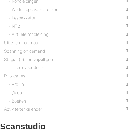
Rondleidingen
Workshops voor scholen
Lespakketten
NT2
Virtuele rondleiding
Uitlenen materiaal
Scanning on demand
Stagiair(e)s en vrijwilligers
Thesisvoorstellen
Publicaties
Arduin
@rduin
Boeken
Activiteitenkalender
Scanstudio