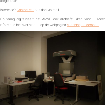
toegestaan.
Interesse?
Contacteer
ons dan via mail.
Op vraag digitaliseert het AMVB ook archiefstukken voor u. Meer
informatie hierover vindt u op de webpagina
scanning on demand.