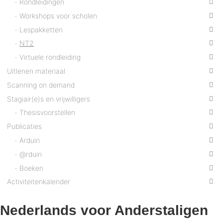
Rondleidingen
Workshops voor scholen
Lespakketten
NT2
Virtuele rondleiding
Uitlenen materiaal
Scanning on demand
Stagiair(e)s en vrijwilligers
Thesisvoorstellen
Publicaties
Arduin
@rduin
Boeken
Activiteitenkalender
Nederlands voor Anderstaligen