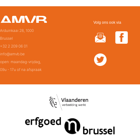
Volg ons ook via
Arduinkaai 28, 1000
Brussel
+32 2 209 06 01
info@amvb.be
open: maandag-vrijdag,
09u - 17u of na afspraak