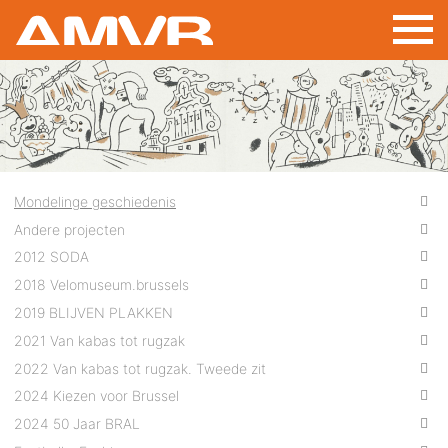
Overslaan
en
naar
de
inhoud
gaan
Mondelinge geschiedenis
Andere projecten
2012 SODA
2018 Velomuseum.brussels
2019 BLIJVEN PLAKKEN
2021 Van kabas tot rugzak
2022 Van kabas tot rugzak. Tweede zit
2024 Kiezen voor Brussel
2024 50 Jaar BRAL