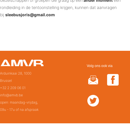
Gezelschappen of groepen die graag op een
ander moment
een
rondleiding in de tentoonstelling krijgen, kunnen dat aanvragen
bij
sleebusjoris@gmail.com
Volg ons ook via
Arduinkaai 28, 1000
Brussel
+32 2 209 06 01
info@amvb.be
open: maandag-vrijdag,
09u - 17u of na afspraak