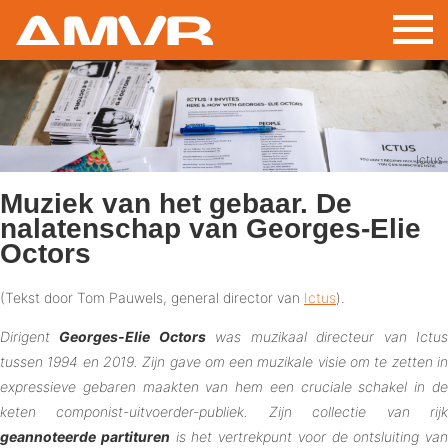
Overslaan
en
naar
de
inhoud
gaan
Ictus
Muziek van het gebaar. De
nalatenschap van Georges-Elie
Octors
(Tekst door Tom Pauwels, general director van
Ictus
).
Dirigent
Georges-Elie Octors
was muzikaal directeur van Ictu
tussen 1994 en 2019. Zijn gave om een muzikale visie om te zetten in
expressieve gebaren maakten van hem een cruciale schakel in de
keten componist-uitvoerder-publiek. Zijn collectie van rijk
geannoteerde partituren
is het vertrekpunt voor de ontsluiting van