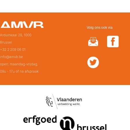
Volg ons ook via
Arduinkaai 28, 1000
Brussel
+32 2 209 06 01
info@amvb.be
open: maandag-vrijdag,
09u - 17u of na afspraak