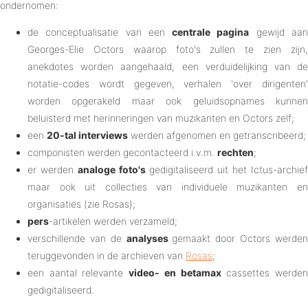
ondernomen:
de conceptualisatie van een
centrale pagina
gewijd aa
Georges-Elie Octors waarop foto's zullen te zien zijn,
anekdotes worden aangehaald, een verduidelijking van de
notatie-codes wordt gegeven, verhalen 'over dirigenten'
worden opgerakeld maar ook geluidsopnames kunnen
beluisterd met herinneringen van muzikanten en Octors zelf;
een
20-tal interviews
werden afgenomen en getranscribeerd;
componisten werden gecontacteerd i.v.m.
rechten
;
er werden
analoge foto's
gedigitaliseerd uit het Ictus-archie
maar ook uit collecties van individuele muzikanten en
organisaties (zie Rosas);
pers
-artikelen werden verzameld;
verschillende van de
analyses
gemaakt door Octors werde
teruggevonden in de archieven van
Rosas
;
een aantal relevante
video- en betamax
cassettes werde
gedigitaliseerd.