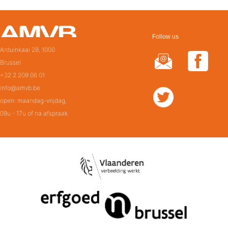
Follow us
Arduinkaai 28, 1000
Brussel
+32 2 209 06 01
info@amvb.be
open: maandag-vrijdag,
09u - 17u of na afspraak