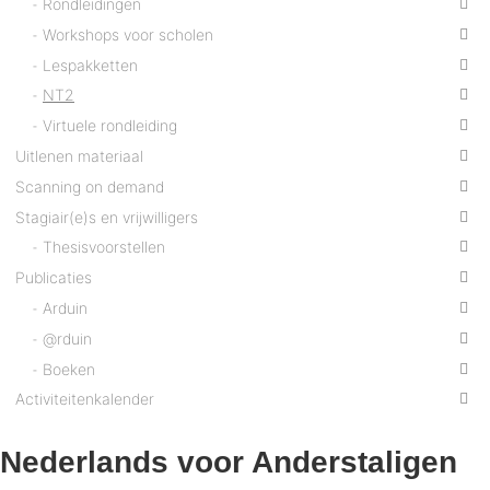
Rondleidingen
Workshops voor scholen
Lespakketten
NT2
Virtuele rondleiding
Uitlenen materiaal
Scanning on demand
Stagiair(e)s en vrijwilligers
Thesisvoorstellen
Publicaties
Arduin
@rduin
Boeken
Activiteitenkalender
Nederlands voor Anderstaligen