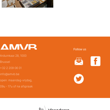
Follow us
Arduinkaai 28, 1000
Brussel
+32 2 209 06 01
info@amvb.be
open: maandag-vrijdag,
09u - 17u of na afspraak