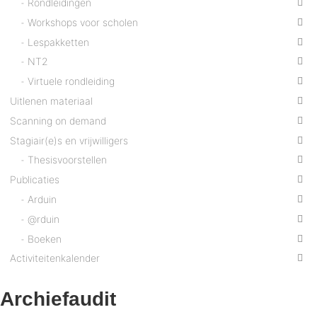
Rondleidingen
Workshops voor scholen
Lespakketten
NT2
Virtuele rondleiding
Uitlenen materiaal
Scanning on demand
Stagiair(e)s en vrijwilligers
Thesisvoorstellen
Publicaties
Arduin
@rduin
Boeken
Activiteitenkalender
Archiefaudit