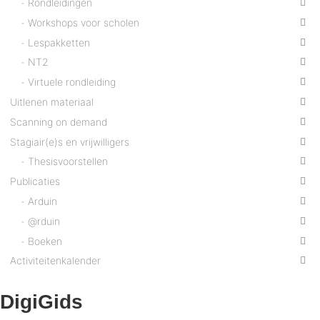
Rondleidingen
Workshops voor scholen
Lespakketten
NT2
Virtuele rondleiding
Uitlenen materiaal
Scanning on demand
Stagiair(e)s en vrijwilligers
Thesisvoorstellen
Publicaties
Arduin
@rduin
Boeken
Activiteitenkalender
DigiGids