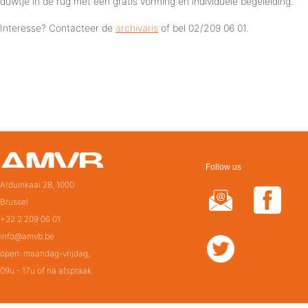
duwtje in de rug met een gratis vorming en individuele begeleiding.
Interesse? Contacteer de
archivaris
of bel 02/209 06 01.
Follow us
Arduinkaai 28, 1000
Brussel
+32 2 209 06 01
info@amvb.be
open: maandag-vrijdag,
09u - 17u of na afspraak