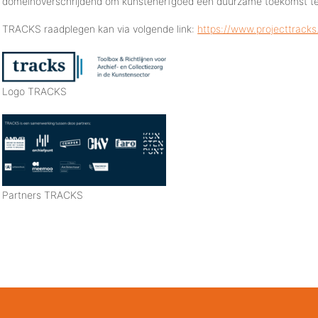
domeinoverschrijdend om kunstenerfgoed een duurzame toekomst te
TRACKS raadplegen kan via volgende link:
https://www.projecttracks
Logo TRACKS
Partners TRACKS