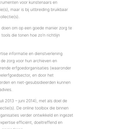
strumenten voor kunstenaars en
(s), maar is bij uitbreiding bruikbaar
llectie(s).
 kan doen om op een goede manier zorg te
tools die tonen hoe zo'n richtlijn
ise informatie en dienstverlening
 de zorg voor hun archieven en
herende erfgoedorganisaties (waaronder
elerfgoedsector, en door het
eerden en niet-gesubsidieerden kunnen
advies.
li 2013 – juni 2014), met als doel de
ectie(s). De online toolbox die binnen
anisaties verder ontwikkeld​ en ingezet
xpertise efficiënt, doeltreffend en