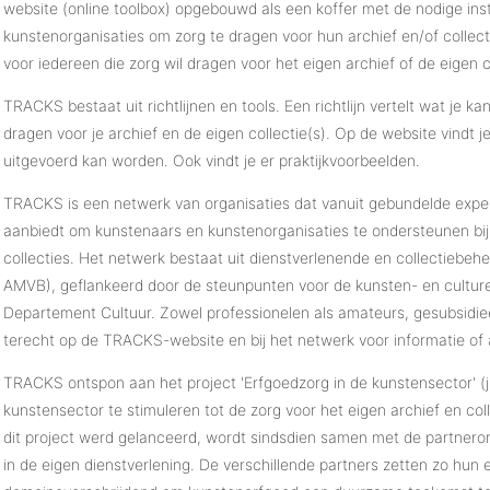
website (online toolbox) opgebouwd als een koffer met de nodige in
kunstenorganisaties om zorg te dragen voor hun archief en/of collectie
voor iedereen die zorg wil dragen voor het eigen archief of de eigen co
TRACKS bestaat uit richtlijnen en tools. Een richtlijn vertelt wat je
dragen voor je archief en de eigen collectie(s). Op de website vindt je 
uitgevoerd kan worden. Ook vindt je er praktijkvoorbeelden.
TRACKS is een netwerk van organisaties dat vanuit gebundelde expert
aanbiedt om kunstenaars en kunstenorganisaties te ondersteunen bij
collecties. Het netwerk bestaat uit dienstverlenende en collectiebe
AMVB), geflankeerd door de steunpunten voor de kunsten- en culture
Departement Cultuur. Zowel professionelen als amateurs, gesubsidi
terecht op de TRACKS-website en bij het netwerk voor informatie of 
TRACKS ontspon aan het project 'Erfgoedzorg in de kunstensector' (ju
kunstensector te stimuleren tot de zorg voor het eigen archief en coll
dit project werd gelanceerd, wordt sindsdien samen met de partnerorg
in de eigen dienstverlening. De verschillende partners zetten zo hun e