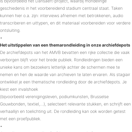
is bijvoorbeeld het Dansaert-project, waarbij mondelinge
geschiedenis in het voorbereidend stadium centraal staat. Taken
kunnen hier o.a. zijn: interviews afnemen met betrokkenen, audio
transcriberen en uittypen, en dit materiaal voorbereiden voor verdere
ontsluiting.
•
Het uitstippelen van een themarondleiding in onze archiefdepots
De archiefdepots van het AMVB bevatten een rijke collectie die vaak
verborgen blijft voor het brede publiek. Rondleidingen bieden een
unieke kans om bezoekers letterlijk achter de schermen mee te
nemen en hen de waarde van archieven te laten ervaren. Als stagiair
ontwikkel je een thematische rondleiding door de archiefdepots. Je
kiest een invalshoek
(bijvoorbeeld verenigingsleven, podiumkunsten, Brusselse
Gouwbonden, textiel,…), selecteert relevante stukken, en schrijft een
verhaallijn en toelichting uit. De rondleiding kan ook worden getest
met een proefpubliek.
•