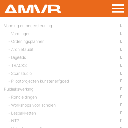
Aller
au
contenu
principal
Vorming en ondersteuning
Vormingen
Ordeningsplannen
Archiefaudit
DigiGids
TRACKS
Scanstudio
Pilootprojecten kunstenerfgoed
Publiekswerking
Rondleidingen
Workshops voor scholen
Lespakketten
NT2