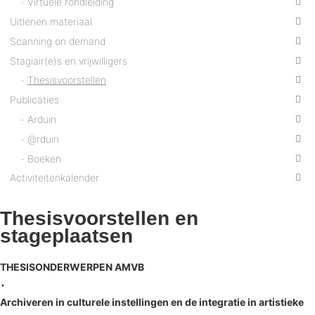
Virtuele rondleiding
Uitlenen materiaal
Scanning on demand
Stagiair(e)s en vrijwilligers
Thesisvoorstellen
Publicaties
Arduin
@rduin
Boeken
Activiteitenkalender
Thesisvoorstellen en
stageplaatsen
THESISONDERWERPEN AMVB
•
Archiveren in culturele instellingen en de integratie in artistieke