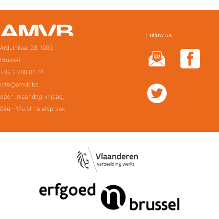
Follow us
Arduinkaai 28, 1000
Brussel
+32 2 209 06 01
info@amvb.be
open: maandag-vrijdag,
09u - 17u of na afspraak