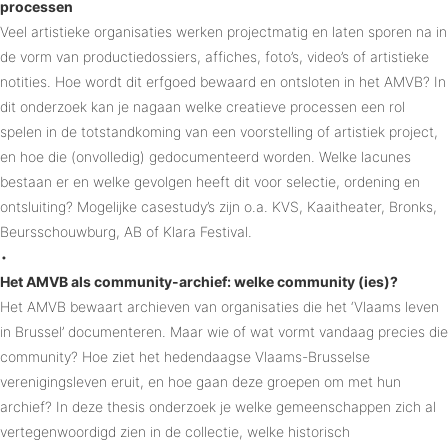
processen
Veel artistieke organisaties werken projectmatig en laten sporen na in
de vorm van productiedossiers, affiches, foto’s, video’s of artistieke
notities. Hoe wordt dit erfgoed bewaard en ontsloten in het AMVB? In
dit onderzoek kan je nagaan welke creatieve processen een rol
spelen in de totstandkoming van een voorstelling of artistiek project,
en hoe die (onvolledig) gedocumenteerd worden. Welke lacunes
bestaan er en welke gevolgen heeft dit voor selectie, ordening en
ontsluiting? Mogelijke casestudy’s zijn o.a. KVS, Kaaitheater, Bronks,
Beursschouwburg, AB of Klara Festival.
•
Het AMVB als community-archief: welke community (ies)?
Het AMVB bewaart archieven van organisaties die het ‘Vlaams leven
in Brussel’ documenteren. Maar wie of wat vormt vandaag precies die
community? Hoe ziet het hedendaagse Vlaams-Brusselse
verenigingsleven eruit, en hoe gaan deze groepen om met hun
archief? In deze thesis onderzoek je welke gemeenschappen zich al
vertegenwoordigd zien in de collectie, welke historisch