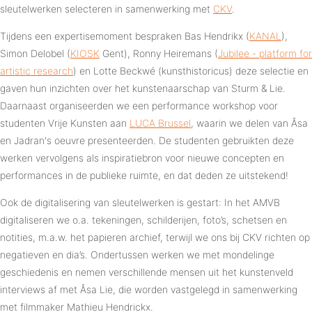
sleutelwerken selecteren in samenwerking met
CKV
.
Tijdens een expertisemoment bespraken Bas Hendrikx (
KANAL
),
Simon Delobel (
KIOSK
Gent), Ronny Heiremans (
Jubilee - platform for
artistic research
) en Lotte Beckwé (kunsthistoricus) deze selectie en
gaven hun inzichten over het kunstenaarschap van Sturm & Lie.
Daarnaast organiseerden we een performance workshop voor
studenten Vrije Kunsten aan
LUCA Brussel
, waarin we delen van Åsa
en Jadran's oeuvre presenteerden. De studenten gebruikten deze
werken vervolgens als inspiratiebron voor nieuwe concepten en
performances in de publieke ruimte, en dat deden ze uitstekend!
Ook de digitalisering van sleutelwerken is gestart: In het AMVB
digitaliseren we o.a. tekeningen, schilderijen, foto’s, schetsen en
notities, m.a.w. het papieren archief, terwijl we ons bij CKV richten op
negatieven en dia’s. Ondertussen werken we met mondelinge
geschiedenis en nemen verschillende mensen uit het kunstenveld
interviews af met Åsa Lie, die worden vastgelegd in samenwerking
met filmmaker Mathieu Hendrickx.