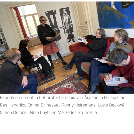
Expertisemoment in het archief en huis van Åsa Lie in Brussel met
Bas Hendrikx, Emma Sinnesael, Ronny Heiremans, Lotte Beckwé,
Simon Delobel, Nele Luyts en Merzedes Sturm-Lie.