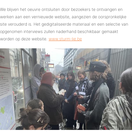
We blijven het oeuvre ontsluiten door bezoekers te ontvangen en
werken aan een vernieuwde website, aangezien de oorspronkelijke
site verouderd is. Het gedigitaliseerde materiaal en een selectie van
opgenomen interviews zullen naderhand beschikbaar gemaakt
worden op deze website.
www.sturm-lie.be