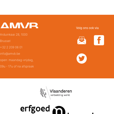
Volg ons ook via
Arduinkaai 28, 1000
Brussel
+32 2 209 06 01
info@amvb.be
open: maandag-vrijdag,
09u - 17u of na afspraak