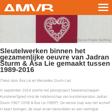
Overslaan
en
naar
de
inhoud
gaan
Jadran Sturm & Åsa Lie Private Stichting
Sleutelwerken binnen het
gezamenlijke oeuvre van Jadran
Sturm & Åsa Lie gemaakt tussen
1989-2016
(Tekst door Åsa Lie en Merzedes Sturm-Lie)
In september 2024 startte het pilootproject Nalatenschappen
Kunstenerfgoed rond de nalatenschap van kunstenaarsduo Jadran
Sturm (1957-2019) & Åsa Lie (1959°). De eerste stap was het archief
in kaart brengen, de staat ervan beoordelen en een twintigtal