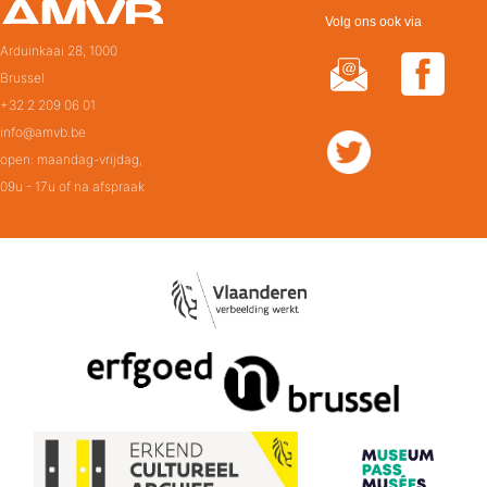
Volg ons ook via
Arduinkaai 28, 1000
Brussel
+32 2 209 06 01
info@amvb.be
open: maandag-vrijdag,
09u - 17u of na afspraak