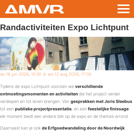
Overslaan
en
naar
Randactiviteiten Expo Lichtpunt
de
inhoud
gaan
Joris Sleebus
do 18 jun 2026, 10:00
wo 12 aug 2026, 17:00
Tijdens de expo Lichtpunt voorzien we
verschillende
ontmoetingsmomenten en activiteiten
die het project verder
verdiepen en tot leven brengen. Van
gesprekken met Joris Sleebus
tot een
publieke projectpresentatie
, en een
feestelijke finissage
:
elk moment biedt een andere blik op de expo en de thema’s errond.
Daarnaast kan je ook
de Erfgoedwandeling door de Noordwijk