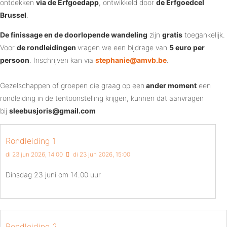
ontdekken
via de Erfgoedapp
, ontwikkeld door
de
Erfgoedcel
Brussel
.
De finissage en de doorlopende wandeling
zijn
gratis
toegankelijk.
Voor
de rondleidingen
vragen we een bijdrage van
5 euro per
persoon
. Inschrijven kan via
stephanie@amvb.be
.
Gezelschappen of groepen die graag op een
ander moment
een
rondleiding in de tentoonstelling krijgen, kunnen dat aanvragen
bij
sleebusjoris@gmail.com
Rondleiding 1
di 23 jun 2026, 14:00
di 23 jun 2026, 15:00
Dinsdag 23 juni om 14.00 uur
Rondleiding 2