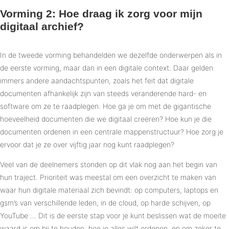
Vorming 2: Hoe draag ik zorg voor mijn
digitaal archief?
In de tweede vorming behandelden we dezelfde onderwerpen als in
de eerste vorming, maar dan in een digitale context. Daar gelden
immers andere aandachtspunten, zoals het feit dat digitale
documenten afhankelijk zijn van steeds veranderende hard- en
software om ze te raadplegen. Hoe ga je om met de gigantische
hoeveelheid documenten die we digitaal creëren? Hoe kun je die
documenten ordenen in een centrale mappenstructuur? Hoe zorg je
ervoor dat je ze over vijftig jaar nog kunt raadplegen?
Veel van de deelnemers stonden op dit vlak nog aan het begin van
hun traject. Prioriteit was meestal om een overzicht te maken van
waar hun digitale materiaal zich bevindt: op computers, laptops en
gsm’s van verschillende leden, in de cloud, op harde schijven, op
YouTube … Dit is de eerste stap voor je kunt beslissen wat de moeite
waard is om bij te houden, hoe je alles wilt ordenen, en om zeker te