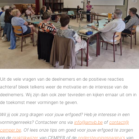
Uit de vele vragen van de deelnemers en de positieve reacties
achteraf bleek telkens weer de motivatie en de interesse van de
deelnemers. Wij zijn dan ook zeer tevreden en kijken ernaar uit om in
de toekomst meer vormingen te geven.
Wil jij ook zorg dragen voor jouw erfgoed? Heb je interesse in een
vormingenreeks? Contacteer ons via
info@​amvb.​be
of
contact@​
cemper.​be
. Of lees onze tips om goed voor jouw erfgoed te zorgen
op de
praktijkwijzer
van CEMPER of de
ondersteuningspagina's
van