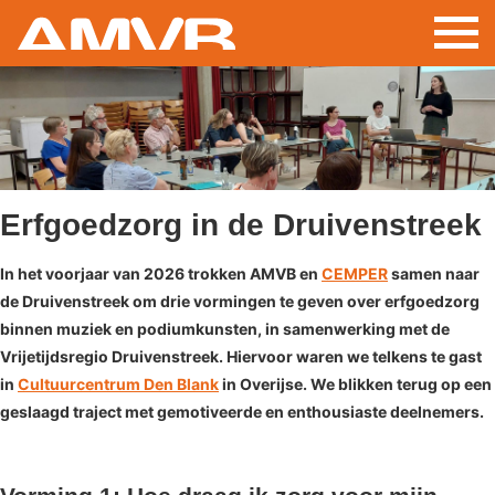
Overslaan
en
naar
de
inhoud
gaan
Erfgoedzorg in de Druivenstreek
In het voorjaar van 2026 trokken AMVB en
CEMPER
samen naar
de Druivenstreek om drie vormingen te geven over erfgoedzorg
binnen muziek en podiumkunsten, in samenwerking met de
Vrijetijdsregio Druivenstreek. Hiervoor waren we telkens te gast
in
Cultuurcentrum Den Blank
in Overijse. We blikken terug op een
geslaagd traject met gemotiveerde en enthousiaste deelnemers.