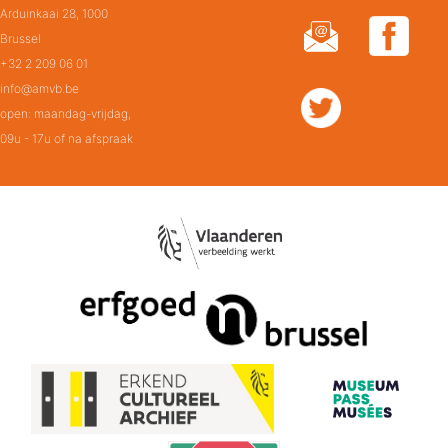
Arduinkaai 28, 1000
Brussel
+32 2 209 06 01
info@amvb.be
open: maandag-vrijdag,
09u - 17u of na afspraak