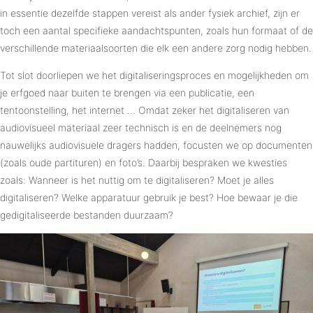
in essentie dezelfde stappen vereist als ander fysiek archief, zijn er
toch een aantal specifieke aandachtspunten, zoals hun formaat of de
verschillende materiaalsoorten die elk een andere zorg nodig hebben.
Tot slot doorliepen we het digitaliseringsproces en mogelijkheden om
je erfgoed naar buiten te brengen via een publicatie, een
tentoonstelling, het internet … Omdat zeker het digitaliseren van
audiovisueel materiaal zeer technisch is en de deelnemers nog
nauwelijks audiovisuele dragers hadden, focusten we op documenten
(zoals oude partituren) en foto’s. Daarbij bespraken we kwesties
zoals: Wanneer is het nuttig om te digitaliseren? Moet je alles
digitaliseren? Welke apparatuur gebruik je best? Hoe bewaar je die
gedigitaliseerde bestanden duurzaam?