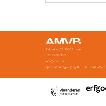
Arduinkaai 28, 1000 Brussel
+32 2 209 06 01
info@amvb.be
open: maandag-vrijdag, 09u - 17u of na afspra