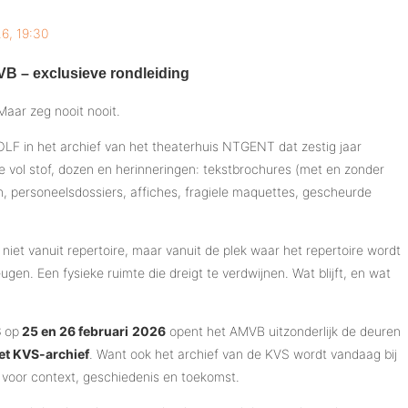
6, 19:30
VB – exclusieve rondleiding
 Maar zeg nooit nooit.
LF in het archief van het theaterhuis NTGENT dat zestig jaar
te vol stof, dozen en herinneringen: tekstbrochures (met en zonder
n, personeelsdossiers, affiches, fragiele maquettes, gescheurde
iet vanuit repertoire, maar vanuit de plek waar het repertoire wordt
ugen. Een fysieke ruimte die dreigt te verdwijnen. Wat blijft, en wat
S
op
25 en 26 februari
2026
opent het AMVB uitzonderlijk de deuren
het KVS-archief
. Want ook het archief van de KVS wordt vandaag bij
 voor context, geschiedenis en toekomst.