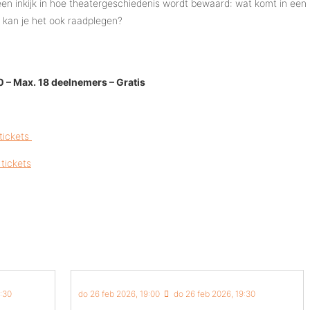
e een inkijk in hoe theatergeschiedenis wordt bewaard: wat komt in een
 kan je het ook raadplegen?
0 – Max. 18 deelnemers – Gratis
 tickets
 tickets
:30
do 26 feb 2026, 19:00
do 26 feb 2026, 19:30