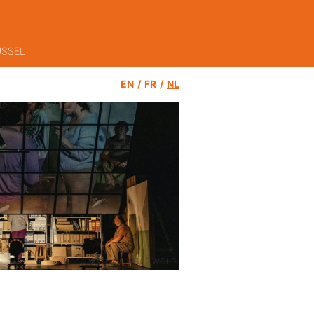
USSEL
EN
FR
NL
ken in de website
Nooit Nooit van WOLF WOLF