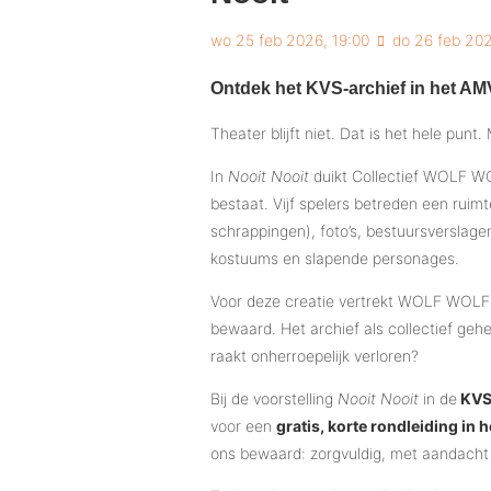
wo 25 feb 2026, 19:00
do 26 feb 202
Ontdek het KVS-archief in het AM
Theater blijft niet. Dat is het hele punt.
In
Nooit Nooit
duikt Collectief WOLF WO
bestaat. Vijf spelers betreden een ruim
schrappingen), foto’s, bestuursverslage
kostuums en slapende personages.
Voor deze creatie vertrekt WOLF WOLF n
bewaard. Het archief als collectief gehe
raakt onherroepelijk verloren?
Bij de voorstelling
Nooit Nooit
in de
KV
voor een
gratis, korte rondleiding in 
ons bewaard: zorgvuldig, met aandacht