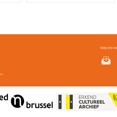
Volg ons oo
ak