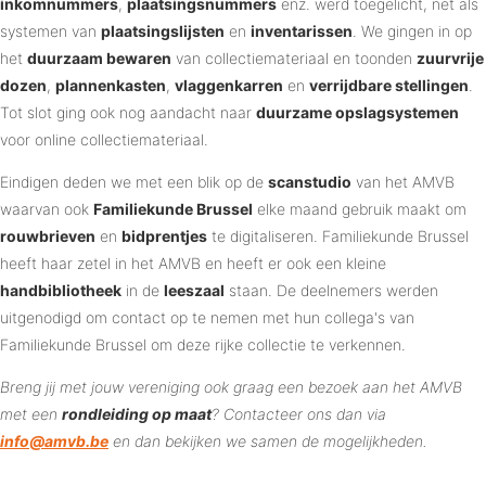
inkomnummers
,
plaatsingsnummers
enz. werd toegelicht, net als
systemen van
plaatsingslijsten
en
inventarissen
. We gingen in op
het
duurzaam bewaren
van collectiemateriaal en toonden
zuurvrije
dozen
,
plannenkasten
,
vlaggenkarren
en
verrijdbare stellingen
.
Tot slot ging ook nog aandacht naar
duurzame opslagsystemen
voor online collectiemateriaal.
Eindigen deden we met een blik op de
scanstudio
van het AMVB
waarvan ook
Familiekunde Brussel
elke maand gebruik maakt om
rouwbrieven
en
bidprentjes
te digitaliseren. Familiekunde Brussel
heeft haar zetel in het AMVB en heeft er ook een kleine
handbibliotheek
in de
leeszaal
staan. De deelnemers werden
uitgenodigd om contact op te nemen met hun collega's van
Familiekunde Brussel om deze rijke collectie te verkennen.
Breng jij met jouw vereniging ook graag een bezoek aan het AMVB
met een
rondleiding op maat
? Contacteer ons dan via
info@amvb.be
en dan bekijken we samen de mogelijkheden.