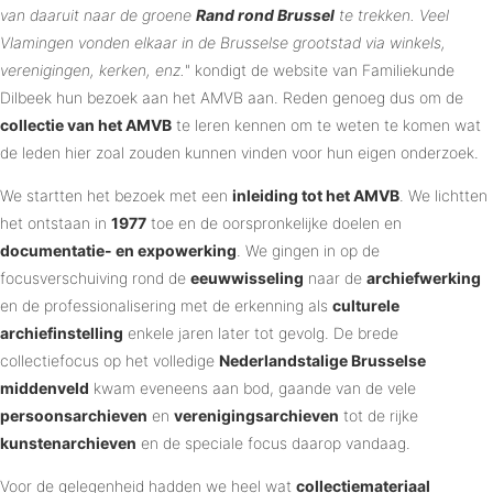
van daaruit naar de groene
Rand rond Brussel
te trekken. Veel
Vlamingen vonden elkaar in de Brusselse grootstad via winkels,
verenigingen, kerken, enz.
" kondigt de website van Familiekunde
Dilbeek hun bezoek aan het AMVB aan. Reden genoeg dus om de
collectie van het AMVB
te leren kennen om te weten te komen wat
de leden hier zoal zouden kunnen vinden voor hun eigen onderzoek.
We startten het bezoek met een
inleiding tot het AMVB
. We lichtten
het ontstaan in
1977
toe en de oorspronkelijke doelen en
documentatie- en expowerking
. We gingen in op de
focusverschuiving rond de
eeuwwisseling
naar de
archiefwerking
en de professionalisering met de erkenning als
culturele
archiefinstelling
enkele jaren later tot gevolg. De brede
collectiefocus op het volledige
Nederlandstalige Brusselse
middenveld
kwam eveneens aan bod, gaande van de vele
persoonsarchieven
en
verenigingsarchieven
tot de rijke
kunstenarchieven
en de speciale focus daarop vandaag.
Voor de gelegenheid hadden we heel wat
collectiemateriaal