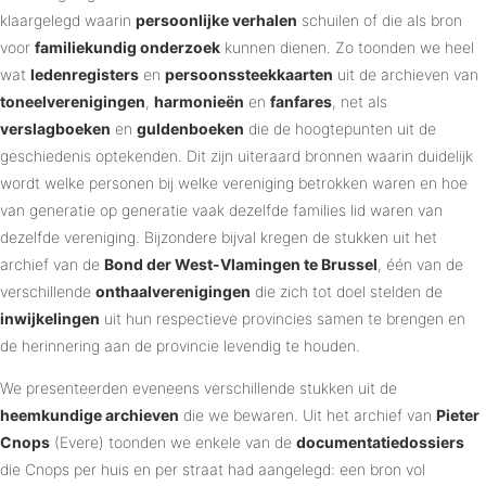
klaargelegd waarin
persoonlijke verhalen
schuilen of die als bron
voor
familiekundig onderzoek
kunnen dienen. Zo toonden we heel
wat
ledenregisters
en
persoonssteekkaarten
uit de archieven van
toneelverenigingen
,
harmonieën
en
fanfares
, net als
verslagboeken
en
guldenboeken
die de hoogtepunten uit de
geschiedenis optekenden. Dit zijn uiteraard bronnen waarin duidelijk
wordt welke personen bij welke vereniging betrokken waren en hoe
van generatie op generatie vaak dezelfde families lid waren van
dezelfde vereniging. Bijzondere bijval kregen de stukken uit het
archief van de
Bond der West-Vlamingen te Brussel
, één van de
verschillende
onthaalverenigingen
die zich tot doel stelden de
inwijkelingen
uit hun respectieve provincies samen te brengen en
de herinnering aan de provincie levendig te houden.
We presenteerden eveneens verschillende stukken uit de
heemkundige archieven
die we bewaren. Uit het archief van
Pieter
Cnops
(Evere) toonden we enkele van de
documentatiedossiers
die Cnops per huis en per straat had aangelegd: een bron vol