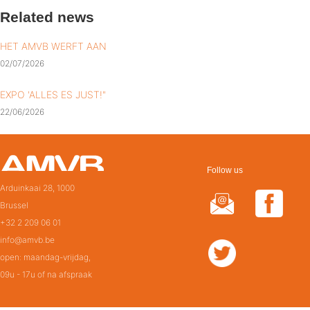
Related news
HET AMVB WERFT AAN
02/07/2026
EXPO 'ALLES ES JUST!"
22/06/2026
Follow us
Arduinkaai 28, 1000
Brussel
+32 2 209 06 01
info@amvb.be
open: maandag-vrijdag,
09u - 17u of na afspraak