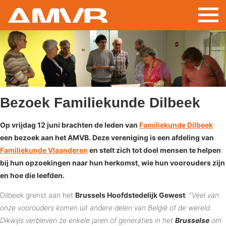
Skip
to
main
content
Bezoek Familiekunde Dilbeek
Op vrijdag 12 juni brachten de leden van
Familiekunde Dilbeek
een bezoek aan het AMVB. Deze vereniging is een afdeling van
Familiekunde Vlaanderen
en stelt zich tot doel mensen te helpen
bij hun opzoekingen naar hun herkomst, wie hun voorouders zijn
en hoe die leefden.
Dilbeek grenst aan het
Brussels Hoofdstedelijk Gewest
. "
Veel van
onze voorouders komen uit andere delen van België of de wereld.
Dikwijls verbleven ze enkele jaren of generaties in het
Brusselse
om