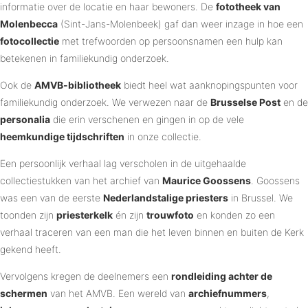
informatie over de locatie en haar bewoners. De
fototheek van
Molenbecca
(Sint-Jans-Molenbeek) gaf dan weer inzage in hoe een
fotocollectie
met trefwoorden op persoonsnamen een hulp kan
betekenen in familiekundig onderzoek.
Ook de
AMVB-bibliotheek
biedt heel wat aanknopingspunten voor
familiekundig onderzoek. We verwezen naar de
Brusselse Post
en de
personalia
die erin verschenen en gingen in op de vele
heemkundige tijdschriften
in onze collectie.
Een persoonlijk verhaal lag verscholen in de uitgehaalde
collectiestukken van het archief van
Maurice Goossens
. Goossens
was een van de eerste
Nederlandstalige priesters
in Brussel. We
toonden zijn
priesterkelk
én zijn
trouwfoto
en konden zo een
verhaal traceren van een man die het leven binnen en buiten de Kerk
gekend heeft.
Vervolgens kregen de deelnemers een
rondleiding achter de
schermen
van het AMVB. Een wereld van
archiefnummers
,