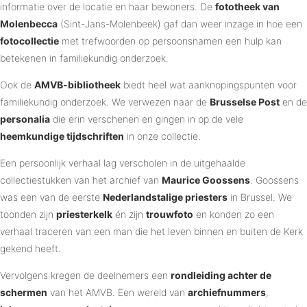
informatie over de locatie en haar bewoners. De
fototheek van
Molenbecca
(Sint-Jans-Molenbeek) gaf dan weer inzage in hoe een
fotocollectie
met trefwoorden op persoonsnamen een hulp kan
betekenen in familiekundig onderzoek.
Ook de
AMVB-bibliotheek
biedt heel wat aanknopingspunten voor
familiekundig onderzoek. We verwezen naar de
Brusselse Post
en de
personalia
die erin verschenen en gingen in op de vele
heemkundige tijdschriften
in onze collectie.
Een persoonlijk verhaal lag verscholen in de uitgehaalde
collectiestukken van het archief van
Maurice Goossens
. Goossens
was een van de eerste
Nederlandstalige priesters
in Brussel. We
toonden zijn
priesterkelk
én zijn
trouwfoto
en konden zo een
verhaal traceren van een man die het leven binnen en buiten de Kerk
gekend heeft.
Vervolgens kregen de deelnemers een
rondleiding achter de
schermen
van het AMVB. Een wereld van
archiefnummers
,