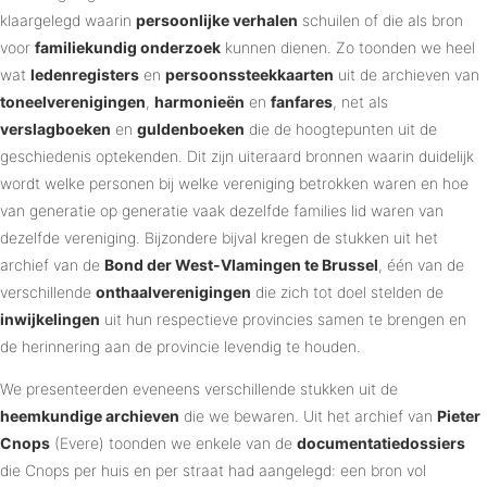
klaargelegd waarin
persoonlijke verhalen
schuilen of die als bron
voor
familiekundig onderzoek
kunnen dienen. Zo toonden we heel
wat
ledenregisters
en
persoonssteekkaarten
uit de archieven van
toneelverenigingen
,
harmonieën
en
fanfares
, net als
verslagboeken
en
guldenboeken
die de hoogtepunten uit de
geschiedenis optekenden. Dit zijn uiteraard bronnen waarin duidelijk
wordt welke personen bij welke vereniging betrokken waren en hoe
van generatie op generatie vaak dezelfde families lid waren van
dezelfde vereniging. Bijzondere bijval kregen de stukken uit het
archief van de
Bond der West-Vlamingen te Brussel
, één van de
verschillende
onthaalverenigingen
die zich tot doel stelden de
inwijkelingen
uit hun respectieve provincies samen te brengen en
de herinnering aan de provincie levendig te houden.
We presenteerden eveneens verschillende stukken uit de
heemkundige archieven
die we bewaren. Uit het archief van
Pieter
Cnops
(Evere) toonden we enkele van de
documentatiedossiers
die Cnops per huis en per straat had aangelegd: een bron vol