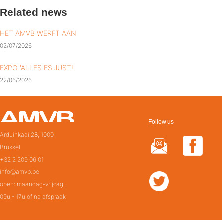
Related news
HET AMVB WERFT AAN
02/07/2026
EXPO 'ALLES ES JUST!"
22/06/2026
Follow us
Arduinkaai 28, 1000
Brussel
+32 2 209 06 01
info@amvb.be
open: maandag-vrijdag,
09u - 17u of na afspraak