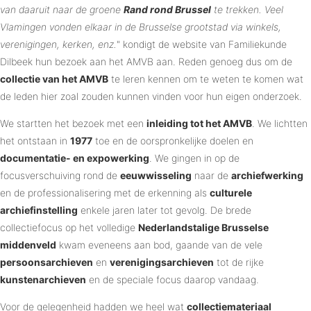
van daaruit naar de groene
Rand rond Brussel
te trekken. Veel
Vlamingen vonden elkaar in de Brusselse grootstad via winkels,
verenigingen, kerken, enz.
" kondigt de website van Familiekunde
Dilbeek hun bezoek aan het AMVB aan. Reden genoeg dus om de
collectie van het AMVB
te leren kennen om te weten te komen wat
de leden hier zoal zouden kunnen vinden voor hun eigen onderzoek.
We startten het bezoek met een
inleiding tot het AMVB
. We lichtten
het ontstaan in
1977
toe en de oorspronkelijke doelen en
documentatie- en expowerking
. We gingen in op de
focusverschuiving rond de
eeuwwisseling
naar de
archiefwerking
en de professionalisering met de erkenning als
culturele
archiefinstelling
enkele jaren later tot gevolg. De brede
collectiefocus op het volledige
Nederlandstalige Brusselse
middenveld
kwam eveneens aan bod, gaande van de vele
persoonsarchieven
en
verenigingsarchieven
tot de rijke
kunstenarchieven
en de speciale focus daarop vandaag.
Voor de gelegenheid hadden we heel wat
collectiemateriaal