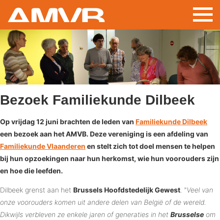
Aller
au
contenu
principal
Bezoek Familiekunde Dilbeek
Op vrijdag 12 juni brachten de leden van
Familiekunde Dilbeek
een bezoek aan het AMVB. Deze vereniging is een afdeling van
Familiekunde Vlaanderen
en stelt zich tot doel mensen te helpen
bij hun opzoekingen naar hun herkomst, wie hun voorouders zijn
en hoe die leefden.
Dilbeek grenst aan het
Brussels Hoofdstedelijk Gewest
. "
Veel van
onze voorouders komen uit andere delen van België of de wereld.
Dikwijls verbleven ze enkele jaren of generaties in het
Brusselse
om