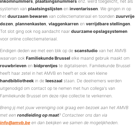
inkomnummers
,
plaatsingsnummers
enz. werd toegelicht, net als
systemen van
plaatsingslijsten
en
inventarissen
. We gingen in op
het
duurzaam bewaren
van collectiemateriaal en toonden
zuurvrije
dozen
,
plannenkasten
,
vlaggenkarren
en
verrijdbare stellingen
.
Tot slot ging ook nog aandacht naar
duurzame opslagsystemen
voor online collectiemateriaal.
Eindigen deden we met een blik op de
scanstudio
van het AMVB
waarvan ook
Familiekunde Brussel
elke maand gebruik maakt om
rouwbrieven
en
bidprentjes
te digitaliseren. Familiekunde Brussel
heeft haar zetel in het AMVB en heeft er ook een kleine
handbibliotheek
in de
leeszaal
staan. De deelnemers werden
uitgenodigd om contact op te nemen met hun collega's van
Familiekunde Brussel om deze rijke collectie te verkennen.
Breng jij met jouw vereniging ook graag een bezoek aan het AMVB
met een
rondleiding op maat
? Contacteer ons dan via
info@amvb.be
en dan bekijken we samen de mogelijkheden.