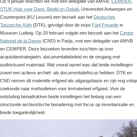
Op 9 januari brachten we met een delegatie van AMVB,
CEMPER
,
STUK Huis voor Dans, Beeld en Geluid
, Universiteit Antwerpen en
Counterpoint (KU Leuven) een bezoek aan het
Deutsches
Tanzarchiv Köln
(DTK), gevolgd door de expo
Fünf Freunde
in
Museum Ludwig. Op 20 februari volgde een bezoek aan het
Centre
National de la Danse
(CND) in Parijs, met een delegatie van AMVB
en CEMPER. Deze bezoeken leverden inzichten op over
acquisitiestrategieën, documentatiebeleid en de omgang met
audiovisueel materiaal. Wat vooral opviel was dat beide instellingen
zowel een actieve archief- als documentatiefocus hebben. DTK en
CND nemen dit materiële erfgoed als uitgangsbasis en zijn nog volop
zoekende naar methodieken voor immaterieel erfgoed. Voor de
ontsluiting benadrukken beide instellingen het belang van een
structurele archivistische benadering met focus op inventarisatie en
brede toegankelijkheid.