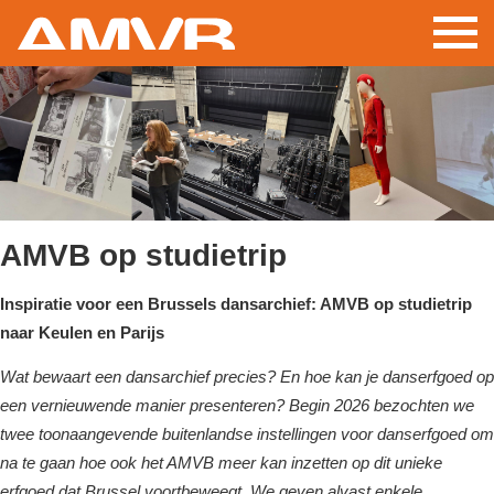
Skip
to
main
content
AMVB op studietrip
Inspiratie voor een Brussels dansarchief: AMVB op studietrip
naar Keulen en Parijs
Wat bewaart een dansarchief precies? En hoe kan je danserfgoed op
een vernieuwende manier presenteren? Begin 2026 bezochten we
twee toonaangevende buitenlandse instellingen voor danserfgoed om
na te gaan hoe ook het AMVB meer kan inzetten op dit unieke
erfgoed dat Brussel voortbeweegt. We geven alvast enkele