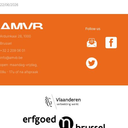
22/06/2026
Follow us
Arduinkaai 28, 1000
Brussel
+32 2 209 06 01
info@amvb.be
open: maandag-vrijdag,
09u - 17u of na afspraak