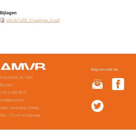
Bijlagen
VACATURE Vrijwilliger_0.pdf
Volg ons ook via
Arduinkaai 28, 1000
Brussel
+32 2 209 06 01
info@amvb.be
open: maandag-vrijdag,
09u - 17u of na afspraak