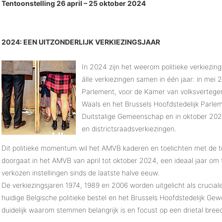
Tentoonstelling 26 april – 25 oktober 2024
2024: EEN UITZONDERLIJK VERKIEZINGSJAAR
In 2024 zijn het weerom politieke verkiezin
álle verkiezingen samen in één jaar: in mei
Parlement, voor de Kamer van volksvertege
Waals en het Brussels Hoofdstedelijk Parle
Duitstalige Gemeenschap en in oktober 202
en districtsraadsverkiezingen.
Dit politieke momentum wil het AMVB kaderen en toelichten met de t
doorgaat in het AMVB van april tot oktober 2024, een ideaal jaar om 
verkozen instellingen sinds de laatste halve eeuw.
De verkiezingsjaren 1974, 1989 en 2006 worden uitgelicht als crucial
huidige Belgische politieke bestel en het Brussels Hoofdstedelijk Gew
duidelijk waarom stemmen belangrijk is en focust op een drietal bree