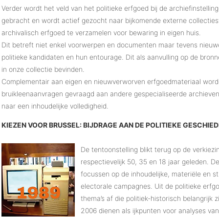
Verder wordt het veld van het politieke erfgoed bij de archiefinstelling
gebracht en wordt actief gezocht naar bijkomende externe collecti
archivalisch erfgoed te verzamelen voor bewaring in eigen huis.
Dit betreft niet enkel voorwerpen en documenten maar tevens nieu
politieke kandidaten en hun entourage. Dit als aanvulling op de bron
in onze collectie bevinden.
Complementair aan eigen en nieuwverworven erfgoedmateriaal worde
bruikleenaanvragen gevraagd aan andere gespecialiseerde archieven e
naar een inhoudelijke volledigheid.
KIEZEN VOOR BRUSSEL: BIJDRAGE AAN DE POLITIEKE GESCHIED
De tentoonstelling blikt terug op de verkie
respectievelijk 50, 35 en 18 jaar geleden. 
focussen op de inhoudelijke, materiële en st
electorale campagnes. Uit de politieke erf
thema’s af die politiek-historisch belangrijk
2006 dienen als ijkpunten voor analyses va