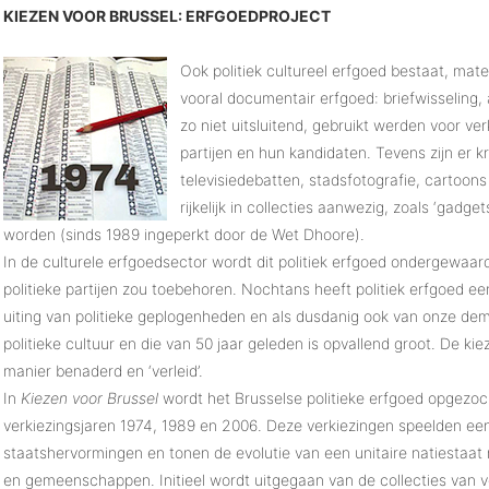
KIEZEN VOOR BRUSSEL: ERFGOEDPROJECT
Ook politiek cultureel erfgoed bestaat, mate
vooral documentair erfgoed: briefwisseling, a
zo niet uitsluitend, gebruikt werden voor v
partijen en hun kandidaten. Tevens zijn er kra
televisiedebatten, stadsfotografie, cartoon
rijkelijk in collecties aanwezig, zoals ‘gad
worden (sinds 1989 ingeperkt door de Wet Dhoore).
In de culturele erfgoedsector wordt dit politiek erfgoed ondergewaard
politieke partijen zou toebehoren. Nochtans heeft politiek erfgoed e
uiting van politieke geplogenheden en als dusdanig ook van onze de
politieke cultuur en die van 50 jaar geleden is opvallend groot. De k
manier benaderd en ‘verleid’.
In
Kiezen voor Brussel
wordt het Brusselse politieke erfgoed opgezo
verkiezingsjaren 1974, 1989 en 2006. Deze verkiezingen speelden een 
staatshervormingen en tonen de evolutie van een unitaire natiestaa
en gemeenschappen. Initieel wordt uitgegaan van de collecties van v