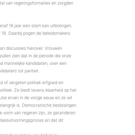
tal van regeringsformaties en zorgden
naf 16 jaar een stem kan uitbrengen.
r 18. Daarbij pogen de beleidsmakers
van discussies hierover. Vrouwen
llen zien dat in de periode die onze
end mannelijke kandidaten, over een
daten) tot pariteit.
d of vergeten politiek erfgoed en
olitiek. Ze biedt tevens klaarheid op het
tie ervan in de vorige eeuw en ze wil
angrijk is. Democratische beslissingen
te vorm van regeren zijn, ze garanderen
 besluitvormingsproces en dat dit