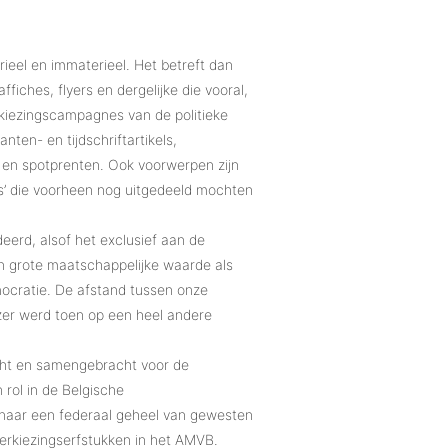
rieel en immaterieel. Het betreft dan
ffiches, flyers en dergelijke die vooral,
erkiezingscampagnes van de politieke
nten- en tijdschriftartikels,
s en spotprenten. Ook voorwerpen zijn
gets’ die voorheen nog uitgedeeld mochten
eerd, alsof het exclusief aan de
en grote maatschappelijke waarde als
mocratie. De afstand tussen onze
iezer werd toen op een heel andere
cht en samengebracht voor de
rol in de Belgische
t naar een federaal geheel van gewesten
erkiezingserfstukken in het AMVB.