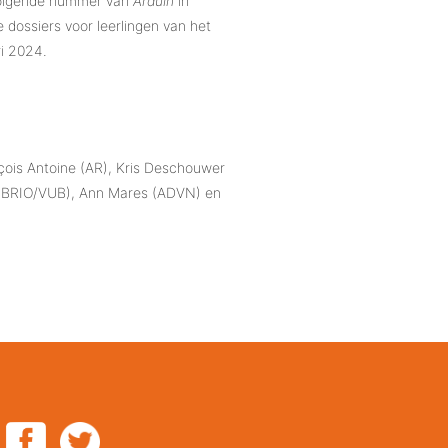
 volgende nummer van
Arduin
in
 dossiers voor leerlingen van het
ri 2024.
nçois Antoine (AR), Kris Deschouwer
s (BRIO/VUB), Ann Mares (ADVN) en