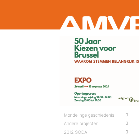
Aller
au
contenu
principal
Mondelinge geschiedenis
Andere projecten
2012 SODA