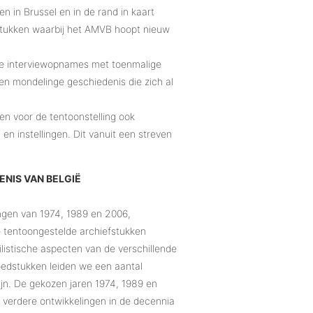
en in Brussel en in de rand in kaart
estukken waarbij het AMVB hoopt nieuw
we interviewopnames met toenmalige
nen mondelinge geschiedenis die zich al
n voor de tentoonstelling ook
n instellingen. Dit vanuit een streven
ENIS VAN BELGIË
zingen van 1974, 1989 en 2006,
De tentoongestelde archiefstukken
ilistische aspecten van de verschillende
goedstukken leiden we een aantal
 zijn. De gekozen jaren 1974, 1989 en
n verdere ontwikkelingen in de decennia