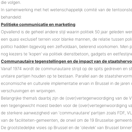
die volgen.
In samenwerking met het wetenschappelijk comité van de tentoonste
behandeld:
Politieke communicatie en marketing
Opvallend is de geheel andere stijl waarin politiek 50 jaar geleden we
een quasi exclusief terrein voor blanke mannen, de relatie tussen po
politici hadden bijgevolg een zelfvoldaan, belerend voorkomen. Men
nog kiezers te ‘kopen’ via politiek dienstbetoon, gadgets en eetfestijn
Communautaire tegenstellingen en de impact van de staatsherv
Vanaf 1974 wordt de communautaire strijd op de spits gedreven en st
unitaire partijen houden op te bestaan. Parallel aan de staatshervormin
economische en culturele implementatie ervan in Brussel in de jaren 
verschuivingen en wrijvingen.
Belangrijke thema’s daarbij zijn de (over)vertegenwoordiging van de V
een tegengewicht moest bieden voor de (over)vertegenwoordiging van
de sterkere aanwezigheid van ‘communautaire’ partijen zoals FDF, V
van de faciliteiten-gemeenten, de onwil om de 19 Brusselse gemeent
De grootstedelijke visies op Brussel en de ‘olievlek’ van Brussel binn