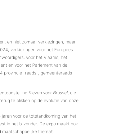
gen, en niet zomaar verkiezingen, maar
 2024, verkiezingen voor het Europees
nwoordigers, voor het Vlaams, het
ment en voor het Parlement van de
4 provincie- raads-, gemeenteraads-
entoonstelling
Kiezen voor Brussel
, die
terug te blikken op de evolutie van onze
e jaren voor de totstandkoming van het
est in het bijzonder. De expo maakt ook
d maatschappelijke thema’s.