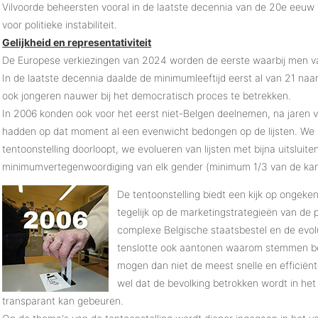
Vilvoorde beheersten vooral in de laatste decennia van de 20e eeuw 
voor politieke instabiliteit.
Gelijkheid en representativiteit
De Europese verkiezingen van 2024 worden de eerste waarbij men va
In de laatste decennia daalde de minimumleeftijd eerst al van 21 naa
ook jongeren nauwer bij het democratisch proces te betrekken.
In 2006 konden ook voor het eerst niet-Belgen deelnemen, na jaren 
hadden op dat moment al een evenwicht bedongen op de lijsten. We zu
tentoonstelling doorloopt, we evolueren van lijsten met bijna uitsluit
minimumvertegenwoordiging van elk gender (minimum 1/3 van de kandi
De tentoonstelling biedt een kijk op ongeken
tegelijk op de marketingstrategieën van de p
complexe Belgische staatsbestel en de evolu
tenslotte ook aantonen waarom stemmen bel
mogen dan niet de meest snelle en efficiën
wel dat de bevolking betrokken wordt in het
transparant kan gebeuren.