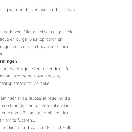
lling worden de hiernavolgende thema’s
rd bedreven. Niet enkel was de politiek
liticus en burger was top-down en
 poogde zelfs op een bepaalde manier
en.
ormingen
aan tweetalige lijsten onder druk. De
gen, leidt de politieke, sociale,
daarop steeds tot politieke
lamingen in de Brusselse regering die
 de Franstaligen op federaal niveau,
U en Vlaams Belang, de problematiek
en om te fuseren...
en het kiesarrondissement Brussel-Halle-