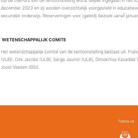
Op de thema's van de tentoonstelling wordt dieper ingegaan in het
december 2023 en zij worden overzichtelijk voorgesteld in educatieve
secundair onderwijs. Reserveringen voor (geleid) bezoek vanaf janua
WETENSCHAPPALIJK COMITE
Het wetenschappelijk comité van de tentoonstelling bestaat uit: Fra
(VUB), Dirk Jacobs (ULB), Serge Jaumin (ULB), Dimokritos Kavadia
Joost Vaesen (BSI).
Follow us