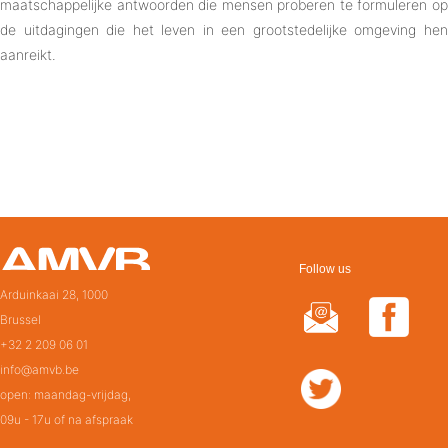
maatschappelijke antwoorden die mensen proberen te formuleren op
de uitdagingen die het leven in een grootstedelijke omgeving hen
aanreikt.
Follow us
Arduinkaai 28, 1000
Brussel
+32 2 209 06 01
info@amvb.be
open: maandag-vrijdag,
09u - 17u of na afspraak