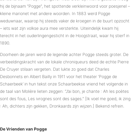
hij de bijnaam “Pogge”, het spottende verkleinwoord voor poesjenel –
kleine marionet met andere woorden. In 1883 werd Pogge
weduwnaar, waarop hij steeds vaker de kroegen in de buurt opzocht
– iets wat zijn volkse aura mee versterkte. Uiteindelijk kwam hij
terecht in het ouderlingengesticht in de Hoogstraat, waar hij stierf in
1890.
Doorheen de jaren werd de legende achter Pogge steeds groter. De
verbeeldingskracht van de lokale chroniqueurs deed de echte Pierre
De Cruyer stilaan vergeten. Dat lukte zo goed dat Charles
Desbonnets en Albert Bailly in 1911 voor het theater ‘Pogge de
Schaerbeek’ in hun tekst onze Schaarbeekse vriend het volgende in
de taal van Molière lieten zeggen: “J’ai bon, je chante : Ah les poètes
sont des fous, Les ivrognes sont des sages.” [Ik voel me goed, ik zing
: Ah, dichters zijn gekken, Dronkaards zijn wijzen.] Bekend refrein.
De Vrienden van Pogge