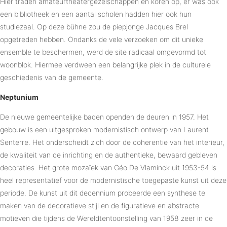
Hier traden amateurtheatergezelschappen en koren op, er was ook
een bibliotheek en een aantal scholen hadden hier ook hun
studiezaal. Op deze bühne zou de piepjonge Jacques Brel
opgetreden hebben. Ondanks de vele verzoeken om dit unieke
ensemble te beschermen, werd de site radicaal omgevormd tot
woonblok. Hiermee verdween een belangrijke plek in de culturele
geschiedenis van de gemeente.
Neptunium
De nieuwe gemeentelijke baden openden de deuren in 1957. Het
gebouw is een uitgesproken modernistisch ontwerp van Laurent
Senterre. Het onderscheidt zich door de coherentie van het interieur,
de kwaliteit van de inrichting en de authentieke, bewaard gebleven
decoraties. Het grote mozaïek van Géo De Vlaminck uit 1953-54 is
heel representatief voor de modernistische toegepaste kunst uit deze
periode. De kunst uit dit decennium probeerde een synthese te
maken van de decoratieve stijl en de figuratieve en abstracte
motieven die tijdens de Wereldtentoonstelling van 1958 zeer in de