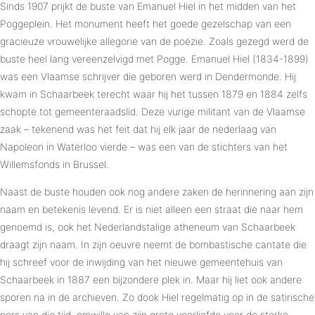
Sinds 1907 prijkt de buste van Emanuel Hiel in het midden van het
Poggeplein. Het monument heeft het goede gezelschap van een
gracieuze vrouwelijke allegorie van de poëzie. Zoals gezegd werd de
buste heel lang vereenzelvigd met Pogge. Emanuel Hiel (1834-1899)
was een Vlaamse schrijver die geboren werd in Dendermonde. Hij
kwam in Schaarbeek terecht waar hij het tussen 1879 en 1884 zelfs
schopte tot gemeenteraadslid. Deze vurige militant van de Vlaamse
zaak – tekenend was het feit dat hij elk jaar de nederlaag van
Napoleon in Waterloo vierde – was een van de stichters van het
Willemsfonds in Brussel.
Naast de buste houden ook nog andere zaken de herinnering aan zijn
naam en betekenis levend. Er is niet alleen een straat die naar hem
genoemd is, ook het Nederlandstalige atheneum van Schaarbeek
draagt zijn naam. In zijn oeuvre neemt de bombastische cantate die
hij schreef voor de inwijding van het nieuwe gemeentehuis van
Schaarbeek in 1887 een bijzondere plek in. Maar hij liet ook andere
sporen na in de archieven. Zo dook Hiel regelmatig op in de satirische
pers van die tijd, omwille van zijn grote voorliefde voor de sterke