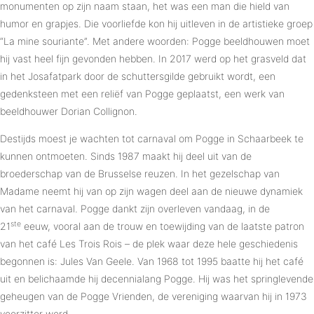
monumenten op zijn naam staan, het was een man die hield van
humor en grapjes. Die voorliefde kon hij uitleven in de artistieke groep
“La mine souriante”. Met andere woorden: Pogge beeldhouwen moet
hij vast heel fijn gevonden hebben. In 2017 werd op het grasveld dat
in het Josafatpark door de schuttersgilde gebruikt wordt, een
gedenksteen met een reliëf van Pogge geplaatst, een werk van
beeldhouwer Dorian Collignon.
Destijds moest je wachten tot carnaval om Pogge in Schaarbeek te
kunnen ontmoeten. Sinds 1987 maakt hij deel uit van de
broederschap van de Brusselse reuzen. In het gezelschap van
Madame neemt hij van op zijn wagen deel aan de nieuwe dynamiek
van het carnaval. Pogge dankt zijn overleven vandaag, in de
ste
21
eeuw, vooral aan de trouw en toewijding van de laatste patron
van het café Les Trois Rois – de plek waar deze hele geschiedenis
begonnen is: Jules Van Geele. Van 1968 tot 1995 baatte hij het café
uit en belichaamde hij decennialang Pogge. Hij was het springlevende
geheugen van de Pogge Vrienden, de vereniging waarvan hij in 1973
voorzitter werd.