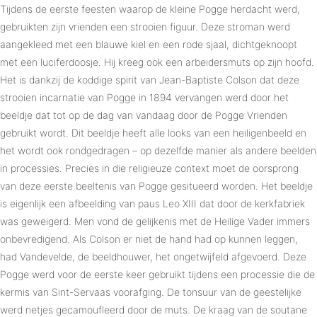
Tijdens de eerste feesten waarop de kleine Pogge herdacht werd,
gebruikten zijn vrienden een strooien figuur. Deze stroman werd
aangekleed met een blauwe kiel en een rode sjaal, dichtgeknoopt
met een luciferdoosje. Hij kreeg ook een arbeidersmuts op zijn hoofd.
Het is dankzij de koddige spirit van Jean-Baptiste Colson dat deze
strooien incarnatie van Pogge in 1894 vervangen werd door het
beeldje dat tot op de dag van vandaag door de Pogge Vrienden
gebruikt wordt. Dit beeldje heeft alle looks van een heiligenbeeld en
het wordt ook rondgedragen – op dezelfde manier als andere beelden
in processies. Precies in die religieuze context moet de oorsprong
van deze eerste beeltenis van Pogge gesitueerd worden. Het beeldje
is eigenlijk een afbeelding van paus Leo XIII dat door de kerkfabriek
was geweigerd. Men vond de gelijkenis met de Heilige Vader immers
onbevredigend. Als Colson er niet de hand had op kunnen leggen,
had Vandevelde, de beeldhouwer, het ongetwijfeld afgevoerd. Deze
Pogge werd voor de eerste keer gebruikt tijdens een processie die de
kermis van Sint-Servaas voorafging. De tonsuur van de geestelijke
werd netjes gecamoufleerd door de muts. De kraag van de soutane