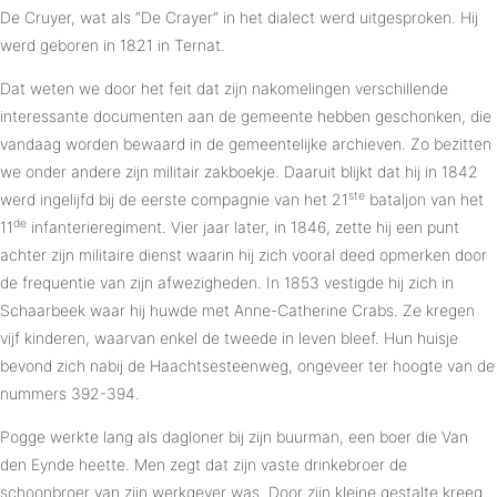
De Cruyer, wat als “De Crayer” in het dialect werd uitgesproken. Hij
werd geboren in 1821 in Ternat.
Dat weten we door het feit dat zijn nakomelingen verschillende
interessante documenten aan de gemeente hebben geschonken, die
vandaag worden bewaard in de gemeentelijke archieven. Zo bezitten
we onder andere zijn militair zakboekje. Daaruit blijkt dat hij in 1842
ste
werd ingelijfd bij de eerste compagnie van het 21
bataljon van het
de
11
infanterieregiment. Vier jaar later, in 1846, zette hij een punt
achter zijn militaire dienst waarin hij zich vooral deed opmerken door
de frequentie van zijn afwezigheden. In 1853 vestigde hij zich in
Schaarbeek waar hij huwde met Anne-Catherine Crabs. Ze kregen
vijf kinderen, waarvan enkel de tweede in leven bleef. Hun huisje
bevond zich nabij de Haachtsesteenweg, ongeveer ter hoogte van de
nummers 392-394.
Pogge werkte lang als dagloner bij zijn buurman, een boer die Van
den Eynde heette. Men zegt dat zijn vaste drinkebroer de
schoonbroer van zijn werkgever was. Door zijn kleine gestalte kreeg