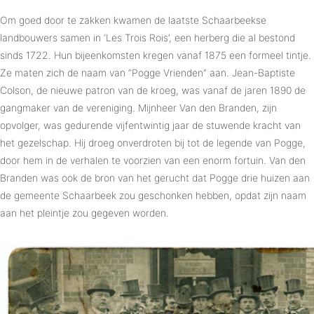
Om goed door te zakken kwamen de laatste Schaarbeekse
landbouwers samen in ‘Les Trois Rois’, een herberg die al bestond
sinds 1722. Hun bijeenkomsten kregen vanaf 1875 een formeel tintje.
Ze maten zich de naam van “Pogge Vrienden” aan. Jean-Baptiste
Colson, de nieuwe patron van de kroeg, was vanaf de jaren 1890 de
gangmaker van de vereniging. Mijnheer Van den Branden, zijn
opvolger, was gedurende vijfentwintig jaar de stuwende kracht van
het gezelschap. Hij droeg onverdroten bij tot de legende van Pogge,
door hem in de verhalen te voorzien van een enorm fortuin. Van den
Branden was ook de bron van het gerucht dat Pogge drie huizen aan
de gemeente Schaarbeek zou geschonken hebben, opdat zijn naam
aan het pleintje zou gegeven worden.