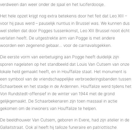
verdween dan weer onder de sjaal en het luciferdoosje.
Het hele opzet krijgt nog extra betekenis door het feit dat Leo XIII –
voor hij paus werd – pauselijk nuntius in Brussel was. We kunnen dus
wel stellen dat door Pogges tussenkomst, Leo XIII Brussel nooit écht
verlaten heeft. De uitgestrekte arm van Pogge is met andere
woorden een zegenend gebaar… voor de carnavalsgekken.
Die eerste vorm van eerbetuiging aan Pogge heeft duidelijk zijn
sporen nagelaten op het standbeeld dat Louis Van Cutsem van onze
lokale held gemaakt heeft, en in Houffalize staat. Het monument is
een symbool van de vriendschappelijke verbroederingsbanden tussen
Schaarbeek en het stadje in de Ardennen. Houffalize werd tijdens het
Von Rundstedt-offensief in de winter van 1944 met de grond
gelijkgemaakt. De Schaarbekenaren zijn toen massaal in actie
gekomen om de inwoners van Houffalize te helpen.
De beeldhouwer Van Cutsem, geboren in Evere, had zijn atelier in de
Gallaitstraat. Ook al heeft hij talloze funeraire en patriottische