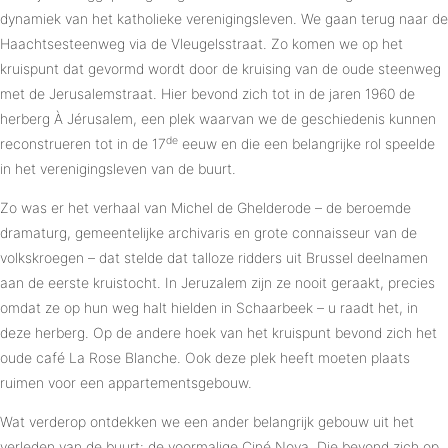
dynamiek van het katholieke verenigingsleven. We gaan terug naar de
Haachtsesteenweg via de Vleugelsstraat. Zo komen we op het
kruispunt dat gevormd wordt door de kruising van de oude steenweg
met de Jerusalemstraat. Hier bevond zich tot in de jaren 1960 de
herberg À Jérusalem, een plek waarvan we de geschiedenis kunnen
de
reconstrueren tot in de 17
eeuw en die een belangrijke rol speelde
in het verenigingsleven van de buurt.
Zo was er het verhaal van Michel de Ghelderode – de beroemde
dramaturg, gemeentelijke archivaris en grote connaisseur van de
volkskroegen – dat stelde dat talloze ridders uit Brussel deelnamen
aan de eerste kruistocht. In Jeruzalem zijn ze nooit geraakt, precies
omdat ze op hun weg halt hielden in Schaarbeek – u raadt het, in
deze herberg. Op de andere hoek van het kruispunt bevond zich het
oude café La Rose Blanche. Ook deze plek heeft moeten plaats
ruimen voor een appartementsgebouw.
Wat verderop ontdekken we een ander belangrijk gebouw uit het
verleden van de buurt: de voormalige Ciné Nova. Die bevond zich op