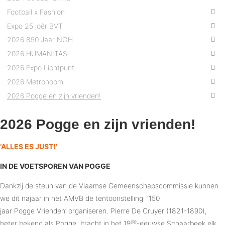
Football x Fashion
Expo 25 joêr BVT
2026 850 Jaar NOH
2026 HUMANITAS
2026 Expo Lichtpunt
2026 Metronoom
2026 Pogge en zijn vrienden!
2026 Pogge en zijn vrienden!
‘ALLES ES JUST!’
IN DE VOETSPOREN VAN POGGE
Dankzij de steun van de Vlaamse Gemeenschapscommissie kunnen
we dit najaar in het AMVB de tentoonstelling ‘150
jaar Pogge Vrienden’ organiseren. Pierre De Cruyer (1821-1890),
de
beter bekend als Pogge, bracht in het 19
-eeuwse Schaarbeek elk