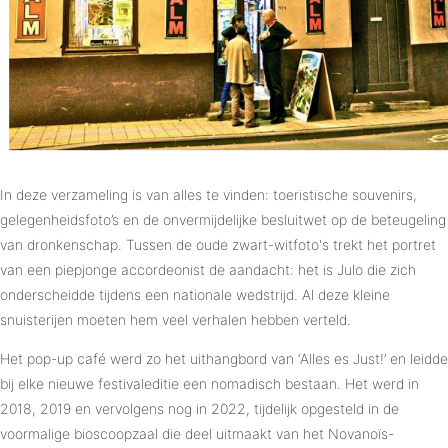
In deze verzameling is van alles te vinden: toeristische souvenirs,
gelegenheidsfoto’s en de onvermijdelijke besluitwet op de beteugeling
van dronkenschap. Tussen de oude zwart-witfoto's trekt het portret
van een piepjonge accordeonist de aandacht: het is Julo die zich
onderscheidde tijdens een nationale wedstrijd. Al deze kleine
snuisterijen moeten hem veel verhalen hebben verteld.
Het pop-up café werd zo het uithangbord van ‘Alles es Just!’ en leidde
bij elke nieuwe festivaleditie een nomadisch bestaan. Het werd in
2018, 2019 en vervolgens nog in 2022, tijdelijk opgesteld in de
voormalige bioscoopzaal die deel uitmaakt van het Novanoïs-