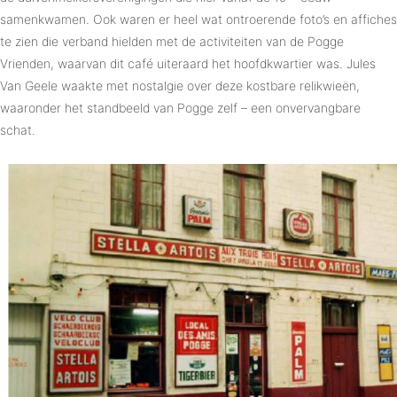
samenkwamen. Ook waren er heel wat ontroerende foto’s en affiches
te zien die verband hielden met de activiteiten van de Pogge
Vrienden, waarvan dit café uiteraard het hoofdkwartier was. Jules
Van Geele waakte met nostalgie over deze kostbare relikwieën,
waaronder het standbeeld van Pogge zelf – een onvervangbare
schat.