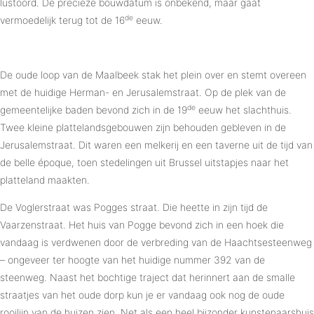
lustoord. De precieze bouwdatum is onbekend, maar gaat
de
vermoedelijk terug tot de 16
eeuw.
De oude loop van de Maalbeek stak het plein over en stemt overeen
met de huidige Herman- en Jerusalemstraat. Op de plek van de
de
gemeentelijke baden bevond zich in de 19
eeuw het slachthuis.
Twee kleine plattelandsgebouwen zijn behouden gebleven in de
Jerusalemstraat. Dit waren een melkerij en een taverne uit de tijd van
de belle époque, toen stedelingen uit Brussel uitstapjes naar het
platteland maakten.
De Voglerstraat was Pogges straat. Die heette in zijn tijd de
Vaarzenstraat. Het huis van Pogge bevond zich in een hoek die
vandaag is verdwenen door de verbreding van de Haachtsesteenweg
– ongeveer ter hoogte van het huidige nummer 392 van de
steenweg. Naast het bochtige traject dat herinnert aan de smalle
straatjes van het oude dorp kun je er vandaag ook nog de oude
rooilijn van de huizen zien. Net als een heel bijzonder kunstenaarshuis