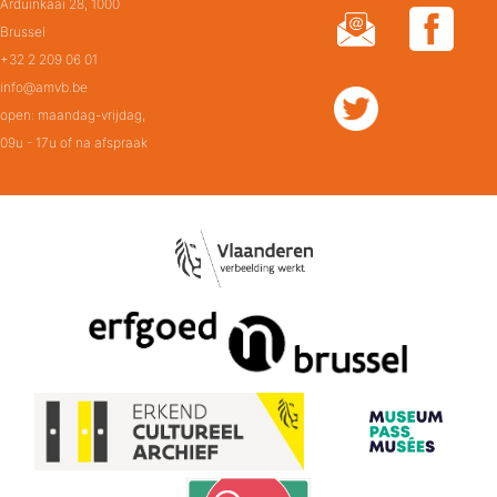
Arduinkaai 28, 1000
Brussel
+32 2 209 06 01
info@amvb.be
open: maandag-vrijdag,
09u - 17u of na afspraak