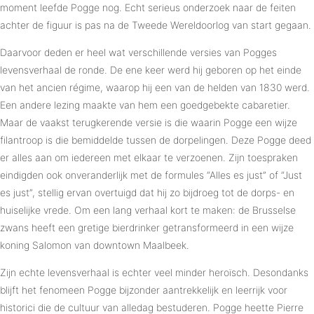
moment leefde Pogge nog. Echt serieus onderzoek naar de feiten
achter de figuur is pas na de Tweede Wereldoorlog van start gegaan.
Daarvoor deden er heel wat verschillende versies van Pogges
levensverhaal de ronde. De ene keer werd hij geboren op het einde
van het ancien régime, waarop hij een van de helden van 1830 werd.
Een andere lezing maakte van hem een goedgebekte cabaretier.
Maar de vaakst terugkerende versie is die waarin Pogge een wijze
filantroop is die bemiddelde tussen de dorpelingen. Deze Pogge deed
er alles aan om iedereen met elkaar te verzoenen. Zijn toespraken
eindigden ook onveranderlijk met de formules “Alles es just” of “Just
es just”, stellig ervan overtuigd dat hij zo bijdroeg tot de dorps- en
huiselijke vrede. Om een lang verhaal kort te maken: de Brusselse
zwans heeft een gretige bierdrinker getransformeerd in een wijze
koning Salomon van downtown Maalbeek.
Zijn echte levensverhaal is echter veel minder heroïsch. Desondanks
blijft het fenomeen Pogge bijzonder aantrekkelijk en leerrijk voor
historici die de cultuur van alledag bestuderen. Pogge heette Pierre