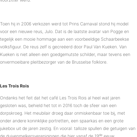
Toen hij in 2006 verkozen werd tot Prins Carnaval stond hij model
voor een nieuwe reus, Julo. Dat is de laatste avatar van Pogge en
tegelijk een mooie hommage aan een voorbeeldige Schaarbeekse
volksfiguur. De reus zelf is gecreëerd door Paul Van Kueken. Van
Kueken is niet alleen een goedgemutste schilder, maar tevens een
onvermoeibare pleitbezorger van de Brusselse folklore.
Les Trois Rois
Ondanks het feit dat het café Les Trois Rois al heel wat jaren
gesloten was, behield het tot in 2016 toch de sfeer van een
dorpskroeg. Het meubilair droeg daar onmiskenbaar toe bij, met
onder andere koninklijke portretten, een spaarkas en een grote
jukebox uit de jaren zestig. En vooral: talloze spullen die getuigen van
de
de duivenmelkersverenigingen die hier vanaf de 19
eeuw