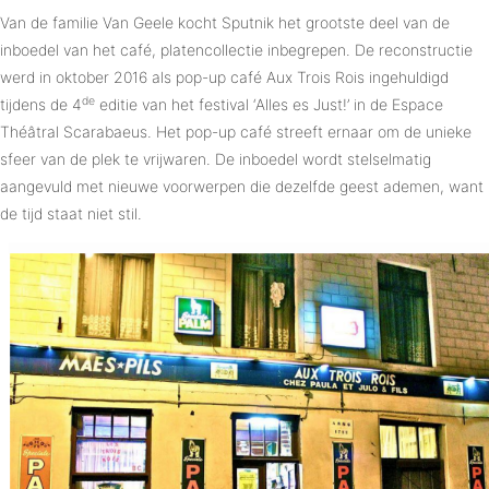
Van de familie Van Geele kocht Sputnik het grootste deel van de
inboedel van het café, platencollectie inbegrepen. De reconstructie
werd in oktober 2016 als pop-up café Aux Trois Rois ingehuldigd
de
tijdens de 4
editie van het festival ‘Alles es Just!’ in de Espace
Théâtral Scarabaeus. Het pop-up café streeft ernaar om de unieke
sfeer van de plek te vrijwaren. De inboedel wordt stelselmatig
aangevuld met nieuwe voorwerpen die dezelfde geest ademen, want
de tijd staat niet stil.