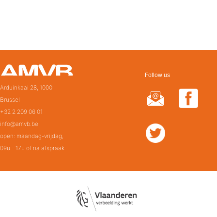
Follow us
Arduinkaai 28, 1000
Brussel
+32 2 209 06 01
info@amvb.be
open: maandag-vrijdag,
09u - 17u of na afspraak