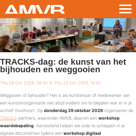
Skip
to
main
content
TRACKS-dag: de kunst van het
bijhouden en weggooien
Thu 29 Oct 2026, 09:30
Thu 29 Oct 2026, 16:00
Weggooien of bijhouden? Het is als kunstenaar of medewerker van
een kunstenorganisatie niet altijd evident om te bepalen wat er in je
archief thuishoort. Op
donderdag 29 oktober 2026
organiseren de
TRACKS
-partners, waaronder AMVB, daarom een
workshop
waardebepaling
. Aansluitend helpen we orde te scheppen in je
digitale documenten tijdens een
workshop digitaal