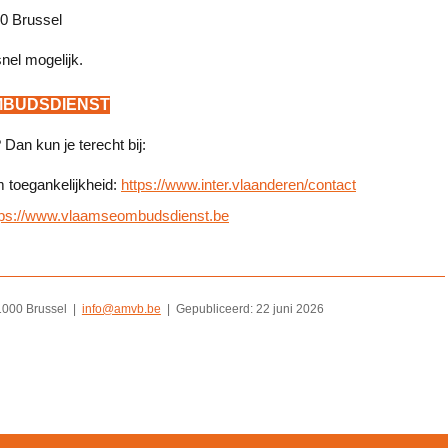
0 Brussel
nel mogelijk.
MBUDSDIENST
an kun je terecht bij:
m toegankelijkheid:
https://www.inter.vlaanderen/contact
tps://www.vlaamseombudsdienst.be
1000 Brussel |
info@amvb.be
| Gepubliceerd: 22 juni 2026