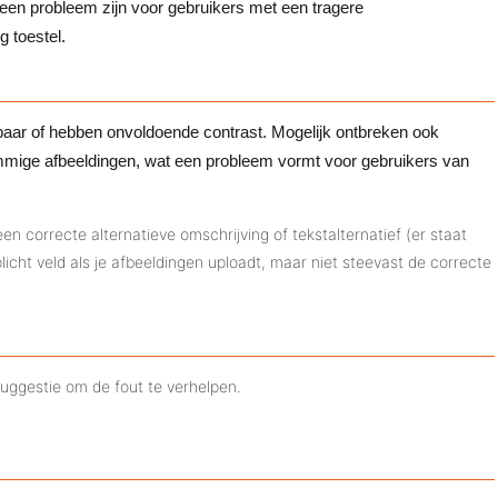
een probleem zijn voor gebruikers met een tragere
g toestel.
tbaar of hebben onvoldoende contrast. Mogelijk ontbreken ook
 sommige afbeeldingen, wat een probleem vormt voor gebruikers van
 correcte alternatieve omschrijving of tekstalternatief (er staat
rplicht veld als je afbeeldingen uploadt, maar niet steevast de correcte
suggestie om de fout te verhelpen.