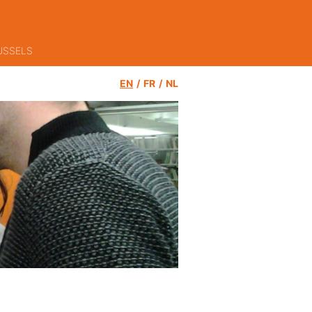
USSELS
EN
FR
NL
rch by site