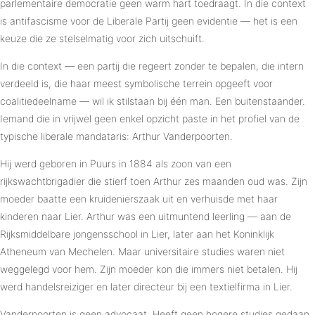
parlementaire democratie geen warm hart toedraagt. In die context
is antifascisme voor de Liberale Partij geen evidentie — het is een
keuze die ze stelselmatig voor zich uitschuift.
In die context — een partij die regeert zonder te bepalen, die intern
verdeeld is, die haar meest symbolische terrein opgeeft voor
coalitiedeelname — wil ik stilstaan bij één man. Een buitenstaander.
Iemand die in vrijwel geen enkel opzicht paste in het profiel van de
typische liberale mandataris: Arthur Vanderpoorten.
Hij werd geboren in Puurs in 1884 als zoon van een
rijkswachtbrigadier die stierf toen Arthur zes maanden oud was. Zijn
moeder baatte een kruidenierszaak uit en verhuisde met haar
kinderen naar Lier. Arthur was een uitmuntend leerling — aan de
Rijksmiddelbare jongensschool in Lier, later aan het Koninklijk
Atheneum van Mechelen. Maar universitaire studies waren niet
weggelegd voor hem. Zijn moeder kon die immers niet betalen. Hij
werd handelsreiziger en later directeur bij een textielfirma in Lier.
Vanderpoorten is geen advocaat. Heeft geen hogere studies gedaan.