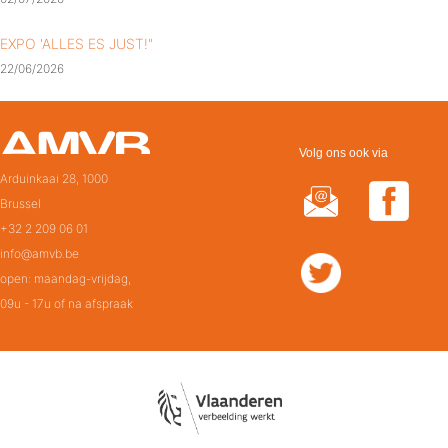
EXPO 'ALLES ES JUST!"
22/06/2026
Volg ons ook via
Arduinkaai 28, 1000
Brussel
+32 2 209 06 01
info@amvb.be
open: maandag-vrijdag,
09u - 17u of na afspraak