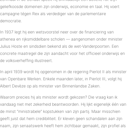
geliefkoosde domeinen zijn onderwijs, economie en taal. Hij voert
campagne tégen Rex als verdediger van de parlementaire
democratie.
In 1937 legt hij een wetsvoorstel neer over de financiering van
athenea en rijksmiddelbare scholen — aangenomen onder minister
Julius Hoste en sindsdien bekend als de wet-Vanderpoorten. Een
concrete maatregel die zijn aandacht voor het officieel onderwijs en
de volksverheffing illustreert.
In april 1939 wordt hij opgenomen in de regering Pierlot II als minister
van Openbare Werken. Enkele maanden later, in Pierlot III, volgt hij
Albert Devèze op als minister van Binnenlandse Zaken.
Waarom precies hij als minister wordt gekozen? Die vraag kan ik
vandaag niet met zekerheid beantwoorden. Hij lijkt eigenelijk één van
de minst “ministrabele” kopstukken van zijn partij. Maar misschien
geeft juist dat hem credibiliteit. Er kleven geen schandalen aan zijn
naam, zijn senaatswerk heeft hem zichtbaar gemaakt, zijn profiel als