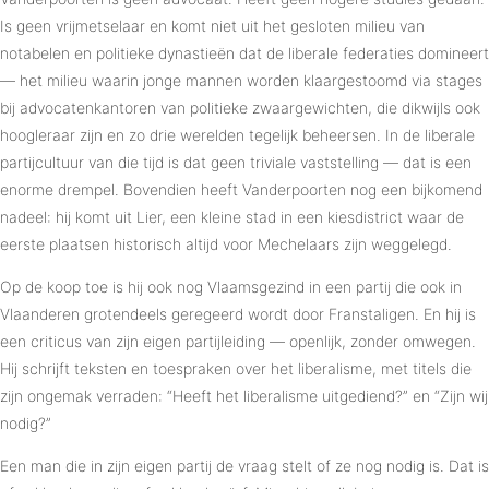
Is geen vrijmetselaar en komt niet uit het gesloten milieu van
notabelen en politieke dynastieën dat de liberale federaties domineert
— het milieu waarin jonge mannen worden klaargestoomd via stages
bij advocatenkantoren van politieke zwaargewichten, die dikwijls ook
hoogleraar zijn en zo drie werelden tegelijk beheersen. In de liberale
partijcultuur van die tijd is dat geen triviale vaststelling — dat is een
enorme drempel. Bovendien heeft Vanderpoorten nog een bijkomend
nadeel: hij komt uit Lier, een kleine stad in een kiesdistrict waar de
eerste plaatsen historisch altijd voor Mechelaars zijn weggelegd.
Op de koop toe is hij ook nog Vlaamsgezind in een partij die ook in
Vlaanderen grotendeels geregeerd wordt door Franstaligen. En hij is
een criticus van zijn eigen partijleiding — openlijk, zonder omwegen.
Hij schrijft teksten en toespraken over het liberalisme, met titels die
zijn ongemak verraden: “Heeft het liberalisme uitgediend?” en “Zijn wij
nodig?”
Een man die in zijn eigen partij de vraag stelt of ze nog nodig is. Dat is