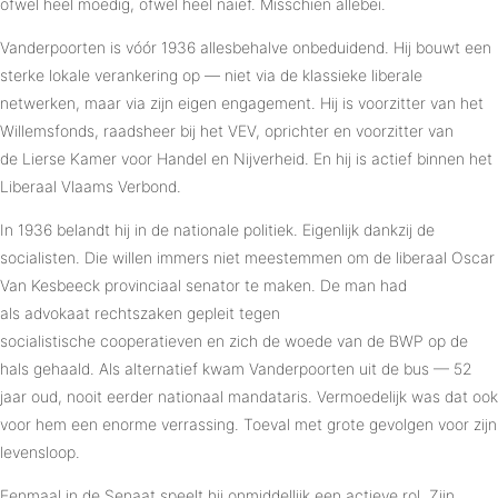
ofwel heel moedig, ofwel heel naïef. Misschien allebei.
Vanderpoorten is vóór 1936 allesbehalve onbeduidend. Hij bouwt een
sterke lokale verankering op — niet via de klassieke liberale
netwerken, maar via zijn eigen engagement. Hij is voorzitter van het
Willemsfonds, raadsheer bij het VEV, oprichter en voorzitter van
de Lierse Kamer voor Handel en Nijverheid. En hij is actief binnen het
Liberaal Vlaams Verbond.
In 1936 belandt hij in de nationale politiek. Eigenlijk dankzij de
socialisten. Die willen immers niet meestemmen om de liberaal Oscar
Van Kesbeeck provinciaal senator te maken. De man had
als advokaat rechtszaken gepleit tegen
socialistische cooperatieven en zich de woede van de BWP op de
hals gehaald. Als alternatief kwam Vanderpoorten uit de bus — 52
jaar oud, nooit eerder nationaal mandataris. Vermoedelijk was dat ook
voor hem een enorme verrassing. Toeval met grote gevolgen voor zijn
levensloop.
Eenmaal in de Senaat speelt hij onmiddellijk een actieve rol. Zijn