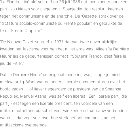
‘La Flandre Libérale’ schreef op 26 juli 1936 dat men zonder aarzelen
partij zou kiezen voor diegenen in Spanje die zich resoluut keerden
tegen het communisme en de anarchie. De ‘Gazette’ sprak over de
“dictature socialo-communiste du Frente popular” en gebruikte de
term “Frente Crapular”.
‘De Nieuwe Gazet’ schreef in 1937 dat van twee onvermijdelijke
kwaden het fascisme voor hen het minst erge was. Alleen ‘la Dernière
Heure’ las de gebeurtenissen correct: “Soutenir Franco, c’est faire le
jeu de Hitler.”
Dat ‘la Dernière Heure’ de enige uitzondering was, is op zijn minst
merkwaardig. Want wat de andere liberale commentatoren over het
hoofd zagen — of liever negeerden: de president van de Spaanse
Republiek, Manuel Azaña, was zelf een liberaal. Een liberale partij die
partij kiest tegen een liberale president, ten voordele van een
militaire autoritaire putschist voor wie kerk en staat nauw verbonden
waren— dat zegt veel over hoe sterk het anticommunisme het
antifascisme overstemde.