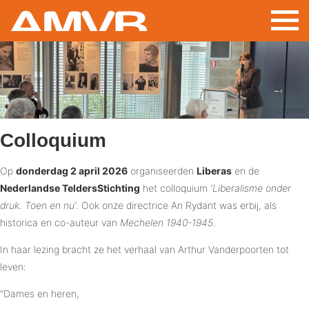
Overslaan
en
naar
de
inhoud
gaan
Liberas
Colloquium
Op
donderdag 2 april 2026
organiseerden
Liberas
en de
Nederlandse TeldersStichting
het colloquium
‘Liberalisme onder
druk. Toen en nu’
. Ook onze directrice An Rydant was erbij, als
historica en co-auteur van
Mechelen 1940-1945
.
In haar lezing bracht ze het verhaal van Arthur Vanderpoorten tot
leven:
"Dames en heren,