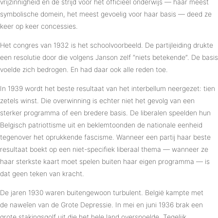
vrijzinnigheid en de strijd voor het officieel onderwijs — haar meest
symbolische domein, het meest gevoelig voor haar basis — deed ze
keer op keer concessies.
Het congres van 1932 is het schoolvoorbeeld. De partijleiding drukte
een resolutie door die volgens Janson zelf “niets betekende”. De basis
voelde zich bedrogen. En had daar ook alle reden toe.
In 1939 wordt het beste resultaat van het interbellum neergezet: tien
zetels winst. Die overwinning is echter niet het gevolg van een
sterker programma of een bredere basis. De liberalen speelden hun
Belgisch patriottisme uit en beklemtoonden de nationale eenheid
tegenover het oprukkende fascisme. Wanneer een partij haar beste
resultaat boekt op een niet-specifiek liberaal thema — wanneer ze
haar sterkste kaart moet spelen buiten haar eigen programma — is
dat geen teken van kracht.
De jaren 1930 waren buitengewoon turbulent. België kampte met
de naweîen van de Grote Depressie. In mei en juni 1936 brak een
grote stakingsgolf uit die het hele land overspoelde. Tegelijk