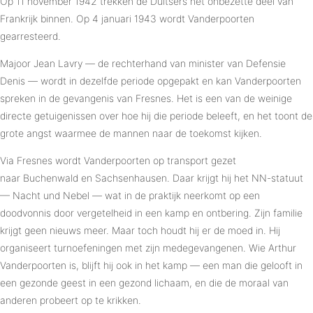
Op 11 november 1942 trekken de Duitsers het onbezette deel van
Frankrijk binnen. Op 4 januari 1943 wordt Vanderpoorten
gearresteerd.
Majoor Jean Lavry — de rechterhand van minister van Defensie
Denis — wordt in dezelfde periode opgepakt en kan Vanderpoorten
spreken in de gevangenis van Fresnes. Het is een van de weinige
directe getuigenissen over hoe hij die periode beleeft, en het toont de
grote angst waarmee de mannen naar de toekomst kijken.
Via Fresnes wordt Vanderpoorten op transport gezet
naar Buchenwald en Sachsenhausen. Daar krijgt hij het NN-statuut
— Nacht und Nebel — wat in de praktijk neerkomt op een
doodvonnis door vergetelheid in een kamp en ontbering. Zijn familie
krijgt geen nieuws meer. Maar toch houdt hij er de moed in. Hij
organiseert turnoefeningen met zijn medegevangenen. Wie Arthur
Vanderpoorten is, blijft hij ook in het kamp — een man die gelooft in
een gezonde geest in een gezond lichaam, en die de moraal van
anderen probeert op te krikken.