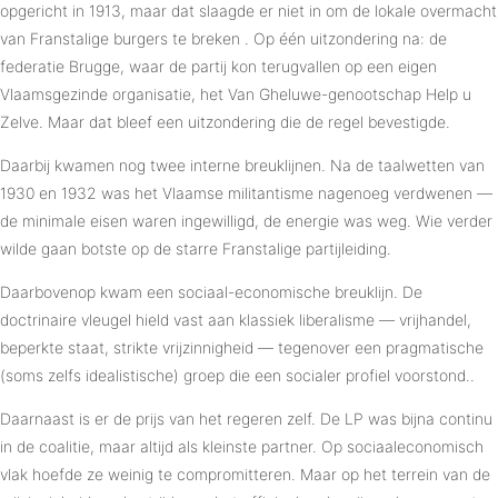
opgericht in 1913, maar dat slaagde er niet in om de lokale overmacht
van Franstalige burgers te breken . Op één uitzondering na: de
federatie Brugge, waar de partij kon terugvallen op een eigen
Vlaamsgezinde organisatie, het Van Gheluwe-genootschap Help u
Zelve. Maar dat bleef een uitzondering die de regel bevestigde.
Daarbij kwamen nog twee interne breuklijnen. Na de taalwetten van
1930 en 1932 was het Vlaamse militantisme nagenoeg verdwenen —
de minimale eisen waren ingewilligd, de energie was weg. Wie verder
wilde gaan botste op de starre Franstalige partijleiding.
Daarbovenop kwam een sociaal-economische breuklijn. De
doctrinaire vleugel hield vast aan klassiek liberalisme — vrijhandel,
beperkte staat, strikte vrijzinnigheid — tegenover een pragmatische
(soms zelfs idealistische) groep die een socialer profiel voorstond..
Daarnaast is er de prijs van het regeren zelf. De LP was bijna continu
in de coalitie, maar altijd als kleinste partner. Op sociaaleconomisch
vlak hoefde ze weinig te compromitteren. Maar op het terrein van de