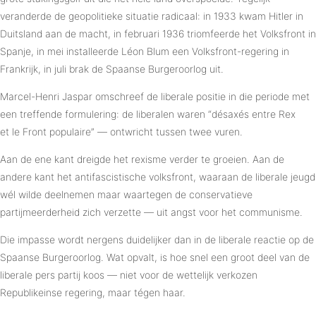
veranderde de geopolitieke situatie radicaal: in 1933 kwam Hitler in
Duitsland aan de macht, in februari 1936 triomfeerde het Volksfront in
Spanje, in mei installeerde Léon Blum een Volksfront-regering in
Frankrijk, in juli brak de Spaanse Burgeroorlog uit.
Marcel-Henri Jaspar omschreef de liberale positie in die periode met
een treffende formulering: de liberalen waren “désaxés entre Rex
et le Front populaire” — ontwricht tussen twee vuren.
Aan de ene kant dreigde het rexisme verder te groeien. Aan de
andere kant het antifascistische volksfront, waaraan de liberale jeugd
wél wilde deelnemen maar waartegen de conservatieve
partijmeerderheid zich verzette — uit angst voor het communisme.
Die impasse wordt nergens duidelijker dan in de liberale reactie op de
Spaanse Burgeroorlog. Wat opvalt, is hoe snel een groot deel van de
liberale pers partij koos — niet voor de wettelijk verkozen
Republikeinse regering, maar tégen haar.