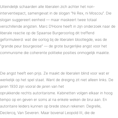
Uiteindelijk schaarden alle liberalen zich achter het non-
interventiepact, samengevat in de slogan “Ni Rex, ni Moscou”. Die
slogan suggereert eenheid — maar maskeert twee totaal
verschillende angsten. Marc D’Hoore heeft in zijn onderzoek naar de
liberale reactie op de Spaanse Burgeroorlog dit treffend
geformuleerd: wat die oorlog bij de liberalen blootlegde, was de
“grande peur bourgeoise” — de grote burgerlijke angst voor het
communisme die coherente politieke posities onmogelijk maakte.
Die angst heeft een prijs. Ze maakt de liberalen blind voor wat er
werkelijk op het spel staat. Want de dreiging zit niet alleen links. De
jaren 1930 zijn vooral de jaren van het
oprukkende rechts autoritarisme. Kabinetten volgen elkaar in hoog
tempo op en geven er soms al na enkele weken de brui aan. En
autoritaire leiders kunnen op brede steun rekenen: Degrelle,
Declercq, Van Severen. Maar bovenal Leopold III, die de