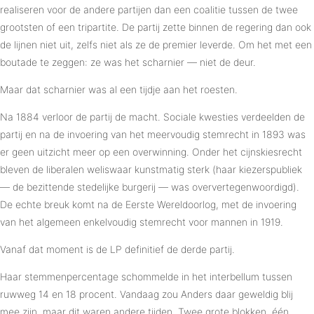
realiseren voor de andere partijen dan een coalitie tussen de twee
grootsten of een tripartite. De partij zette binnen de regering dan ook
de lijnen niet uit, zelfs niet als ze de premier leverde. Om het met een
boutade te zeggen: ze was het scharnier — niet de deur.
Maar dat scharnier was al een tijdje aan het roesten.
Na 1884 verloor de partij de macht. Sociale kwesties verdeelden de
partij en na de invoering van het meervoudig stemrecht in 1893 was
er geen uitzicht meer op een overwinning. Onder het cijnskiesrecht
bleven de liberalen weliswaar kunstmatig sterk (haar kiezerspubliek
— de bezittende stedelijke burgerij — was oververtegenwoordigd).
De echte breuk komt na de Eerste Wereldoorlog, met de invoering
van het algemeen enkelvoudig stemrecht voor mannen in 1919.
Vanaf dat moment is de LP definitief de derde partij.
Haar stemmenpercentage schommelde in het interbellum tussen
ruwweg 14 en 18 procent. Vandaag zou Anders daar geweldig blij
mee zijn, maar dit waren andere tijden. Twee grote blokken, één