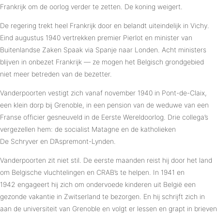
Frankrijk om de oorlog verder te zetten. De koning weigert.
De regering trekt heel Frankrijk door en belandt uiteindelijk in Vichy.
Eind augustus 1940 vertrekken premier Pierlot en minister van
Buitenlandse Zaken Spaak via Spanje naar Londen. Acht ministers
blijven in onbezet Frankrijk — ze mogen het Belgisch grondgebied
niet meer betreden van de bezetter.
Vanderpoorten vestigt zich vanaf november 1940 in Pont-de-Claix,
een klein dorp bij Grenoble, in een pension van de weduwe van een
Franse officier gesneuveld in de Eerste Wereldoorlog. Drie collega’s
vergezellen hem: de socialist Matagne en de katholieken
De Schryver en D’Aspremont-Lynden.
Vanderpoorten zit niet stil. De eerste maanden reist hij door het land
om Belgische vluchtelingen en CRAB’s te helpen. In 1941 en
1942 engageert hij zich om ondervoede kinderen uit België een
gezonde vakantie in Zwitserland te bezorgen. En hij schrijft zich in
aan de universiteit van Grenoble en volgt er lessen en grapt in brieven