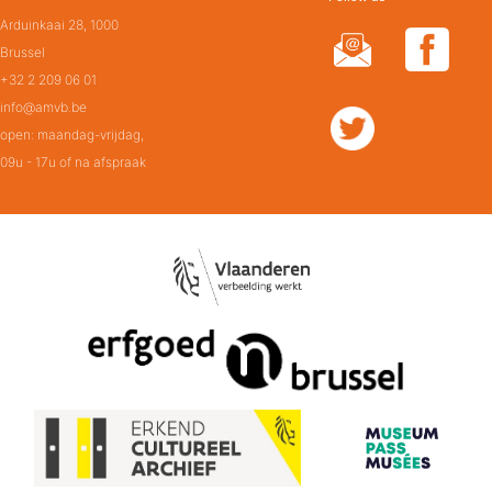
Arduinkaai 28, 1000
Brussel
+32 2 209 06 01
info@amvb.be
open: maandag-vrijdag,
09u - 17u of na afspraak