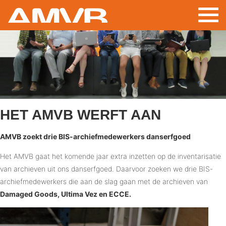
Aller
au
contenu
principal
HET AMVB WERFT AAN
AMVB zoekt drie BIS-archiefmedewerkers danserfgoed
Het AMVB gaat het komende jaar extra inzetten op de inventarisatie
van archieven uit ons danserfgoed. Daarvoor zoeken we drie BIS-
archiefmedewerkers die aan de slag gaan met de archieven van
Damaged Goods, Ultima Vez en ECCE.