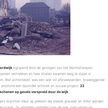
ordwijk
ingrijpend door de gevolgen van
het Manhattanplan
.
sten vertrekken en hele straten kwamen leeg te staan in
. Wat achterbleef, was een wijk vol afbraakpanden, braakliggende
 ontstond een bijzonder artistiek en sociaal project:
22
chenen op gevels verspreid door de wijk
.
gers brachten kleur op plekken die steeds grauwer en stiller werden.
coratie. Ze vertelden verhalen over de wijk, over verlies en