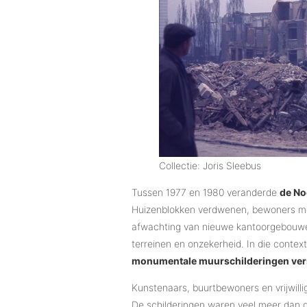
Collectie: Joris Sleebus
Tussen 1977 en 1980 veranderde
de No
Huizenblokken verdwenen, bewoners moe
afwachting van nieuwe kantoorgebouwen
terreinen en onzekerheid. In die context
monumentale muurschilderingen vers
Kunstenaars, buurtbewoners en vrijwilli
De schilderingen waren veel meer dan de