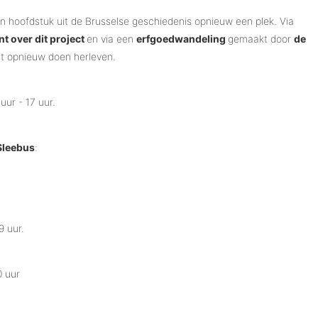
 hoofdstuk uit de Brusselse geschiedenis opnieuw een plek. Via
 over dit project
en via een
erfgoedwandeling
gemaakt door
de
ect opnieuw doen herleven.
uur - 17 uur.
Sleebus
:
9 uur.
0 uur