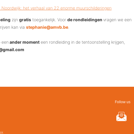
e Noordwijk: het verhaal van 22 enorme muurschilderingen
eling
zijn
gratis
toegankelijk. Voor
de rondleidingen
vragen we een
hrijven kan via
stephanie@amvb.be
.
p een
ander moment
een rondleiding in de tentoonstelling krijgen,
s@gmail.com
Follow us
ak