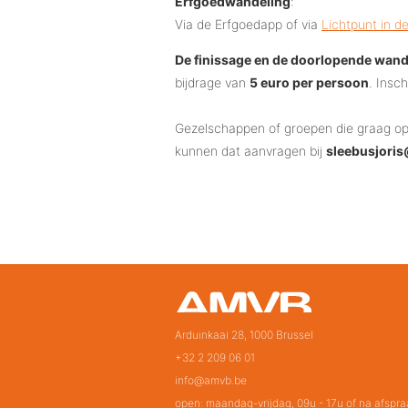
Erfgoedwandeling
:
Via de Erfgoedapp of via
Lichtpunt in d
De finissage en de doorlopende wand
bijdrage van
5 euro per persoon
. Insc
Gezelschappen of groepen die graag o
kunnen dat aanvragen bij
sleebusjori
Arduinkaai 28, 1000 Brussel
+32 2 209 06 01
info@amvb.be
open: maandag-vrijdag, 09u - 17u of na afspra