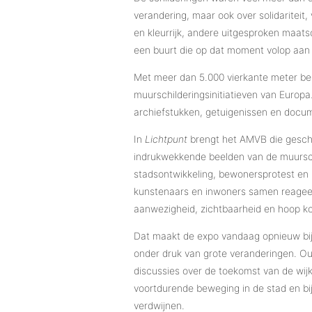
verandering, maar ook over solidaritei
en kleurrijk, andere uitgesproken maat
een buurt die op dat moment volop aan
Met meer dan 5.000 vierkante meter bes
muurschilderingsinitiatieven van Europa
archiefstukken, getuigenissen en docum
In
Lichtpunt
brengt het AMVB die geschi
indrukwekkende beelden van de muurschi
stadsontwikkeling, bewonersprotest en h
kunstenaars en inwoners samen reageerde
aanwezigheid, zichtbaarheid en hoop k
Dat maakt de expo vandaag opnieuw bij
onder druk van grote veranderingen. O
discussies over de toekomst van de wij
voortdurende beweging in de stad en bij
verdwijnen.